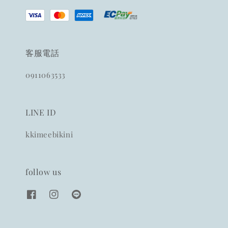
客服電話
0911063533
LINE ID
kkimeebikini
follow us