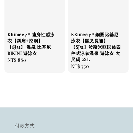
KKimee╭＊連身性感泳
KKimee╭＊鋼圈比基尼
衣【斜肩+挖洞】
泳衣【開叉長裙】
【SJ54】 溫泉 比基尼
【SJ51】波斯米亞民族四
BIKINI 遊泳衣
件式泳衣溫泉 遊泳衣 大
尺碼 2XL
Regular
NT$ 880
Regular
NT$ 750
price
price
付款方式