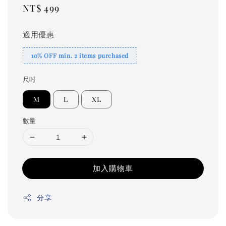
Regular
NT$ 499
price
適用優惠
10% OFF min. 2 items purchased
尺吋
M
L
XL
數量
加入購物車
分享