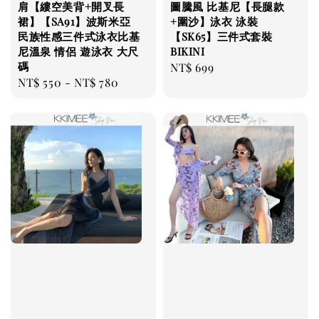
肩【縷空美背+開叉長
圖騰風 比基尼【長腿款
裙】【SA91】波斯米亞
+圍沙】泳衣 泳裝
民族性感三件式泳衣比基
【SK65】三件式套裝
尼溫泉 情侶 遊泳衣 大尺
BIKINI
碼
Regular
NT$ 699
Regular
NT$ 550
-
NT$ 780
price
price