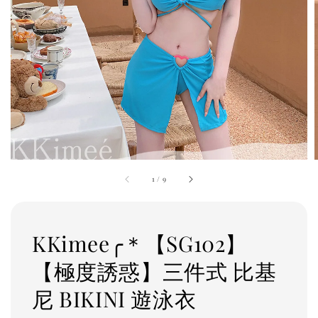
1
/
9
KKimee╭＊【SG102】
【極度誘惑】三件式 比基
尼 BIKINI 遊泳衣