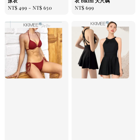
泳衣
衣 bikini 大尺碼
Regular
NT$ 499
-
NT$ 650
Regular
NT$ 699
price
price