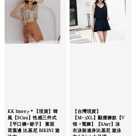
KK Imee╭＊【現貨】韓
【台灣現貨】
風【SC99】性感三件式
【M~3XL】顯瘦褲款【V
【平口褲+裙子】 素面
領 +寬褲】【SA97】泳
荷葉邊 比基尼 BIKINI 遊
衣泳裝連身比基尼 遊泳