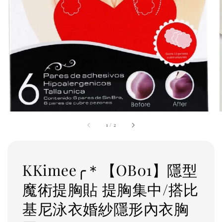
1
/
2
KKimee╭＊【OB01】隱型
魔術提胸貼 提胸集中/搭比
基尼泳衣婚紗隱形內衣胸