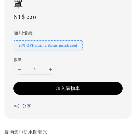
罩
Regular
NT$ 220
price
適用優惠
10% OFF min. 2 items purchased
數量
加入購物車
分享
提胸集中防水防曝光