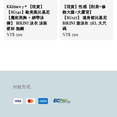
KKimee╭＊【現貨】
【現貨】性感【削肩+修
【SG141】歐美風比基尼
飾大腿+大露背】
【魔術美胸 + 綁帶泳
【SG127】 連身裙比基尼
褲】 BIKINI 泳衣 泳裝
BIKINI 遊泳衣 3XL 大尺
硬杯 無鋼
碼
Regular
NT$ 399
Regular
NT$ 399
price
price
付款方式