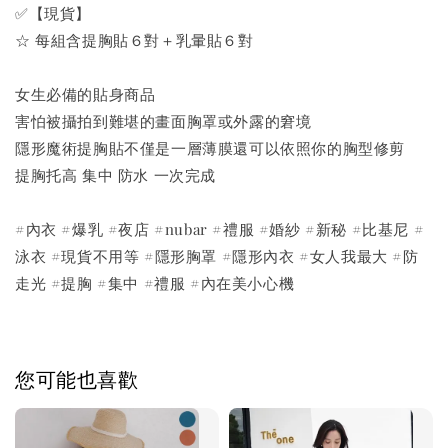
✅【現貨】
☆ 每組含提胸貼６對＋乳暈貼６對
女生必備的貼身商品
害怕被攝拍到難堪的畫面胸罩或外露的窘境
隱形魔術提胸貼不僅是一層薄膜還可以依照你的胸型修剪
提胸托高 集中 防水 一次完成
#內衣 #爆乳 #夜店 #nubar #禮服 #婚紗 #新秘 #比基尼 #
泳衣 #現貨不用等 #隱形胸罩 #隱形內衣 #女人我最大 #防
走光 #提胸 #集中 #禮服 #內在美小心機
您可能也喜歡