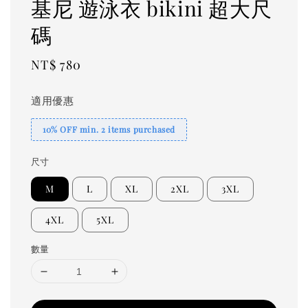
基尼 遊泳衣 bikini 超大尺
碼
Regular
NT$ 780
price
適用優惠
10% OFF min. 2 items purchased
尺寸
M
L
XL
2XL
3XL
4XL
5XL
數量