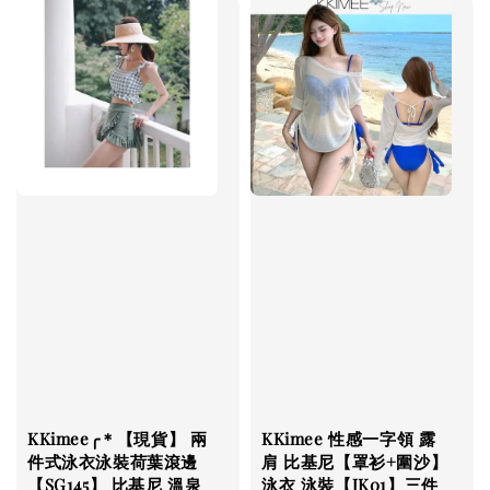
KKimee╭＊【現貨】 兩
KKimee 性感一字領 露
件式泳衣泳裝荷葉滾邊
肩 比基尼【罩衫+圍沙】
【SG145】 比基尼 溫泉
泳衣 泳裝【JK01】三件