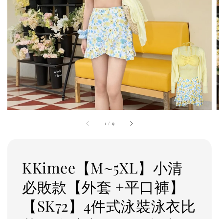
1
/
9
KKimee【M~5XL】小清
必敗款【外套 +平口褲】
【SK72】4件式泳裝泳衣比