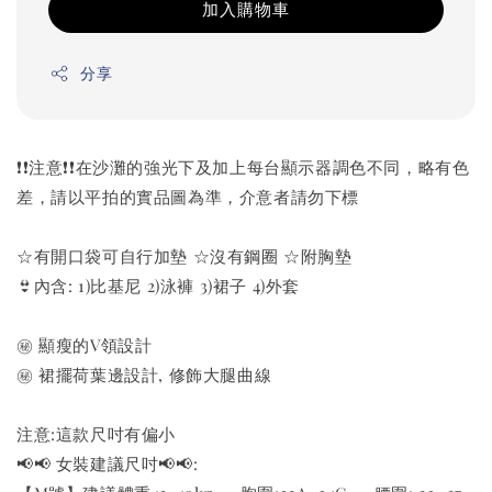
加入購物車
分享
❗️❗️注意❗️❗️在沙灘的強光下及加上每台顯示器調色不同，略有色
差，請以平拍的實品圖為準，介意者請勿下標
☆有開口袋可自行加墊 ☆沒有鋼圈 ☆附胸墊
👙內含: 1)比基尼 2)泳褲 3)裙子 4)外套
㊙️ 顯瘦的V領設計
㊙️ 裙擺荷葉邊設計, 修飾大腿曲線
注意:這款尺吋有偏小
📢📢 女裝建議尺吋📢📢: