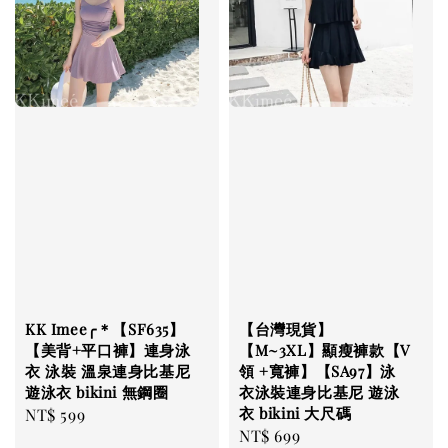
KK Imee╭＊【SF635】
【台灣現貨】
【美背+平口褲】連身泳
【M~3XL】顯瘦褲款【V
衣 泳裝 溫泉連身比基尼
領 +寬褲】【SA97】泳
遊泳衣 bikini 無鋼圈
衣泳裝連身比基尼 遊泳
衣 bikini 大尺碼
Regular
NT$ 599
Regular
NT$ 699
price