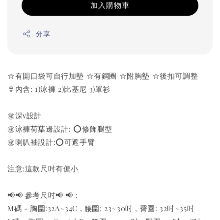
加入購物車
分享
☆有開口袋可自行加墊 ☆有鋼圈 ☆附胸墊 ☆後扣可調整
👙內含: 1)泳褲 2)比基尼 3)罩衫
㊙️深v設計
㊙️泳褲荷葉邊設計: ⭕️修飾腿型
㊙️喇叭袖設計:⭕️可遮手臂
注意:這款尺吋有偏小
📢📢 參考尺吋📢 📢 :
M碼 - 胸圍:32A~34C , 腰圍: 23~30吋 , 臀圍: 32吋~35吋