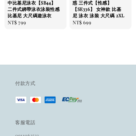
中比基尼泳衣【SB44】
惑 三件式【性感】
二件式綁帶泳衣泳裝性感
【SE336】 女神款 比基
比基尼 大尺碼遊泳衣
尼 泳衣 泳裝 大尺碼 2XL
Regular
NT$ 799
Regular
NT$ 699
price
price
付款方式
客服電話
0911063533