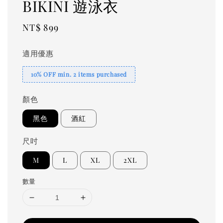
BIKINI 遊泳衣
Regular
NT$ 899
price
適用優惠
10% OFF min. 2 items purchased
顏色
黑色
酒紅
尺吋
M
L
XL
2XL
數量