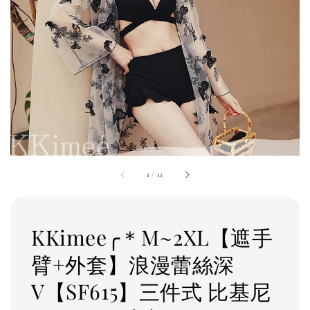
1
/
11
KKimee╭＊M~2XL【遮手
臂+外套】浪漫蕾絲深
V【SF615】三件式 比基尼