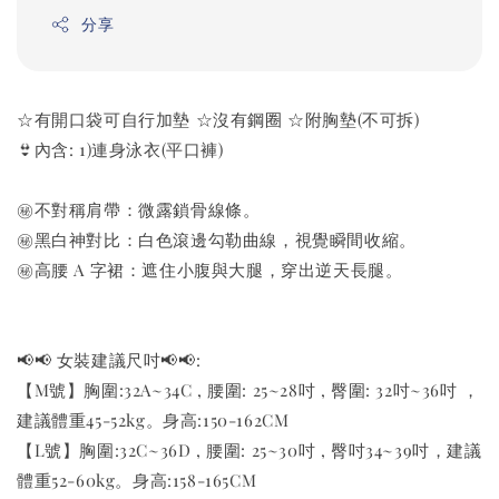
分享
☆有開口袋可自行加墊 ☆沒有鋼圈 ☆附胸墊(不可拆)
👙內含: 1)連身泳衣(平口褲)
㊙️不對稱肩帶：微露鎖骨線條。
㊙️黑白神對比：白色滾邊勾勒曲線，視覺瞬間收縮。
㊙️高腰 A 字裙：遮住小腹與大腿，穿出逆天長腿。
📢📢 女裝建議尺吋📢📢:
【M號】胸圍:32A~34C , 腰圍: 25~28吋 , 臀圍: 32吋~36吋 ，
建議體重45-52kg。身高:150-162CM
【L號】胸圍:32C~36D , 腰圍: 25~30吋 , 臀吋34~39吋，建議
體重52-60kg。身高:158-165CM