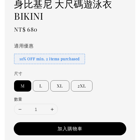
身比基尼 大尺碼遊泳衣
BIKINI
Regular
NT$ 680
price
適用優惠
10% OFF min. 2 items purchased
尺寸
M
L
XL
2XL
數量
加入購物車