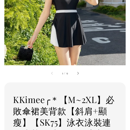
1
/
9
KKimee╭＊【M~2XL】必
敗傘裙美背款【斜肩+顯
瘦】【SK75】泳衣泳裝連