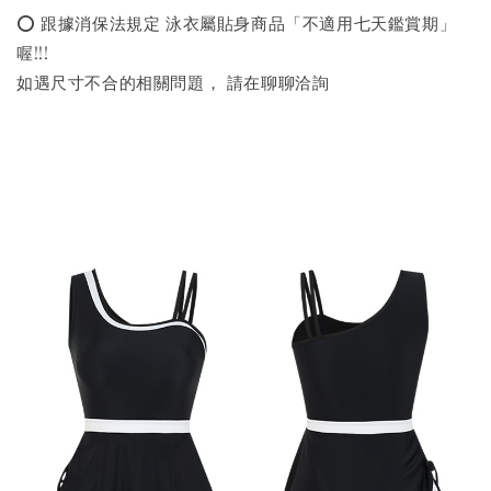
⭕️ 跟據消保法規定 泳衣屬貼身商品「不適用七天鑑賞期」
喔!!!
如遇尺寸不合的相關問題， 請在聊聊洽詢