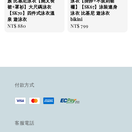
族 比基尼泳衣【開叉長
泳衣【掛脖+不規則裙
裙+罩衫】大尺碼泳衣
襬】【SK67】泳裝連身
【SK70】四件式泳衣溫
泳衣 比基尼 遊泳衣
泉 遊泳衣
bikini
Regular
NT$ 880
Regular
NT$ 799
price
price
付款方式
客服電話