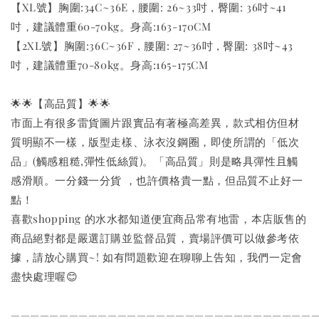
【XL號】胸圍:34C~36E , 腰圍: 26~33吋 , 臀圍: 36吋~41
吋，建議體重60-70kg。身高:163-170CM
【2XL號】胸圍:36C~36F , 腰圍: 27~36吋 , 臀圍: 38吋~43
吋，建議體重70-80kg。身高:165-175CM
🌟🌟【高品質】🌟🌟
市面上有很多雷貨圖片跟實品有著極高差異，款式相仿但材
質明顯不一樣，版型走樣、泳衣沒鋼圈，即使所謂的「低次
品」(觸感粗糙,彈性低絲質)。「高品質」則是略具彈性且觸
感滑順。一分錢一分貨 ，也許價格貴一點，但品質不止好一
點！
喜歡shopping 的水水都知道便宜商品常有地雷，本店販售的
商品絕對都是嚴選訂購並監督品質，賣場評價可以做參考依
據，請放心購買~! 如有問題歡迎在聊聊上告知，我們一定會
盡快處理喔😊
———————————————————————————————