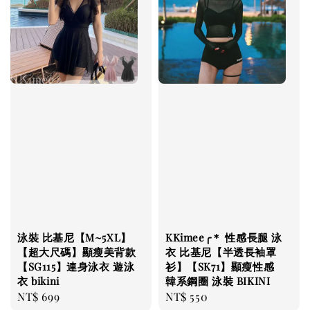
泳裝 比基尼【M~5XL】
KKimee╭＊ 性感長腿 泳
【超大尺碼】顯瘦美背款
衣 比基尼【半透長袖罩
【SG115】連身泳衣 遊泳
衫】【SK71】顯瘦性感
衣 bikini
韓系鋼圈 泳裝 BIKINI
Regular
NT$ 699
Regular
NT$ 550