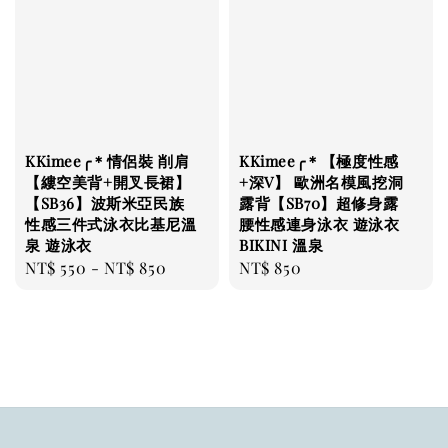
KKimee╭＊情侶裝 削肩
KKimee╭＊【極度性感
【縷空美背+開叉長裙】
+深V】 歐洲名模風挖洞
【SB36】波斯米亞民族
露背【SB70】超修身露
性感三件式泳衣比基尼溫
腰性感連身泳衣 遊泳衣
泉 遊泳衣
BIKINI 溫泉
Regular
NT$ 550
-
NT$ 850
Regular
NT$ 850
price
price