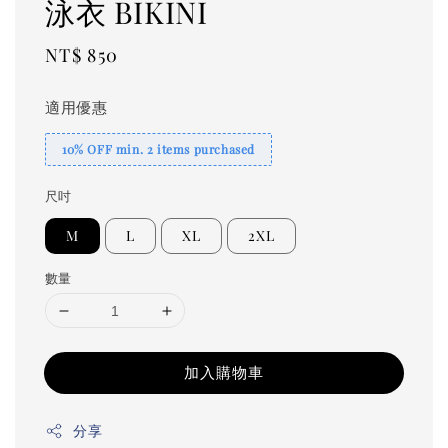
泳衣 BIKINI
Regular
NT$ 850
price
適用優惠
10% OFF min. 2 items purchased
尺吋
M
L
XL
2XL
數量
加入購物車
分享