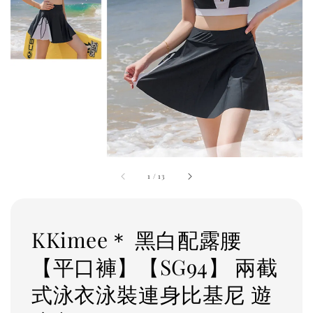
1
/
13
KKimee＊ 黑白配露腰
【平口褲】【SG94】 兩截
式泳衣泳裝連身比基尼 遊