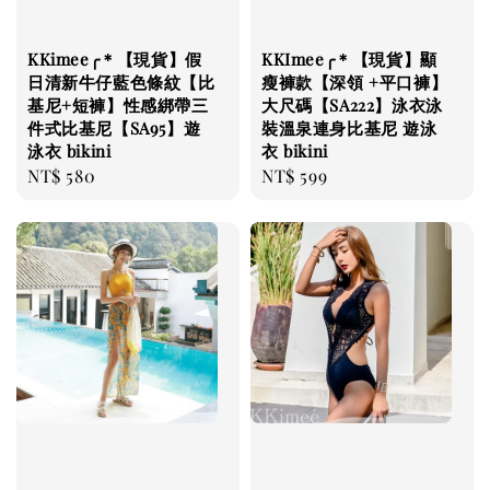
KKimee╭＊【現貨】假
KKImee╭＊【現貨】顯
日清新牛仔藍色條紋【比
瘦褲款【深領 +平口褲】
基尼+短褲】性感綁帶三
大尺碼【SA222】泳衣泳
件式比基尼【SA95】遊
裝溫泉連身比基尼 遊泳
泳衣 bikini
衣 bikini
Regular
NT$ 580
Regular
NT$ 599
price
price