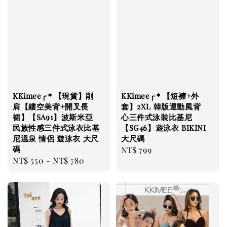
KKimee╭＊【現貨】削
KKimee╭＊【短褲+外
肩【縷空美背+開叉長
套】2XL 韓版運動風背
裙】【SA91】波斯米亞
心三件式泳裝比基尼
民族性感三件式泳衣比基
【SG46】遊泳衣 BIKINI
尼溫泉 情侶 遊泳衣 大尺
大尺碼
碼
Regular
NT$ 799
Regular
NT$ 550
-
NT$ 780
price
price