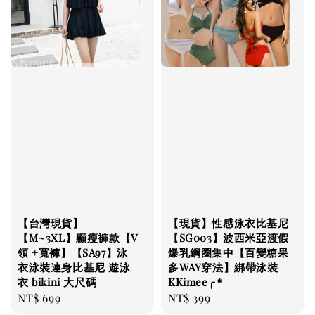
【台灣現貨】
【現貨】性感泳衣比基尼
【M~3XL】顯瘦褲款【V
【SG003】波西米亞渡假
領 +寬褲】【SA97】泳
爆乳鋼圈集中【百變糖果
衣泳裝連身比基尼 遊泳
多WAY穿法】綁帶泳裝
衣 bikini 大尺碼
KKimee╭＊
Regular
NT$ 699
Regular
NT$ 399
price
price