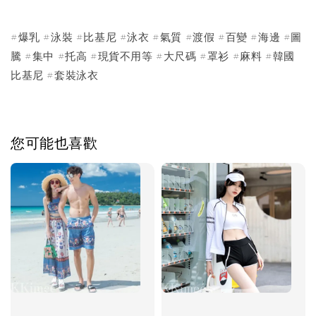
#爆乳 #泳裝 #比基尼 #泳衣 #氣質 #渡假 #百變 #海邊 #圖
騰 #集中 #托高 #現貨不用等 #大尺碼 #罩衫 #麻料 #韓國
比基尼 #套裝泳衣
您可能也喜歡