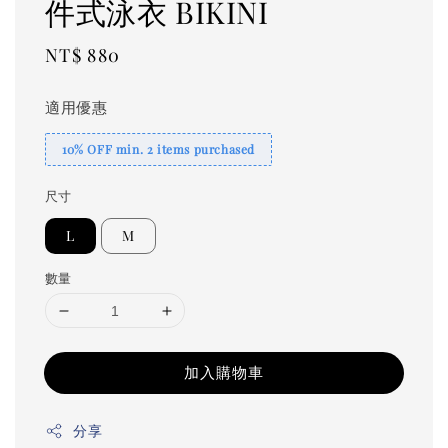
件式泳衣 BIKINI
Regular
NT$ 880
price
適用優惠
10% OFF min. 2 items purchased
尺寸
L
M
數量
加入購物車
分享