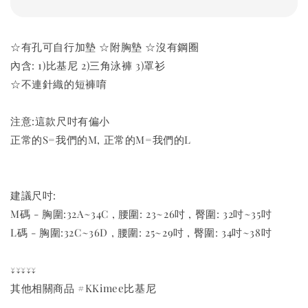
☆有孔可自行加墊 ☆附胸墊 ☆沒有鋼圈
內含: 1)比基尼 2)三角泳褲 3)罩衫
☆不連針織的短褲唷
注意:這款尺吋有偏小
正常的S=我們的M, 正常的M=我們的L
建議尺吋:
M碼 - 胸圍:32A~34C , 腰圍: 23~26吋 , 臀圍: 32吋~35吋
L碼 - 胸圍:32C~36D , 腰圍: 25~29吋 , 臀圍: 34吋~38吋
↓↓↓↓↓
其他相關商品 #KKimee比基尼