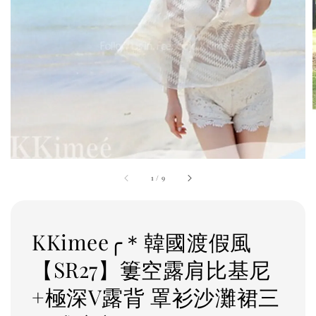
1
/
9
KKimee╭＊韓國渡假風
【SR27】簍空露肩比基尼
+極深V露背 罩衫沙灘裙三