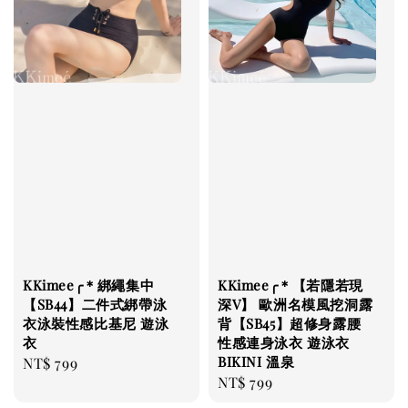
KKimee╭＊綁繩集中
KKimee╭＊【若隱若現
【SB44】二件式綁帶泳
深V】 歐洲名模風挖洞露
衣泳裝性感比基尼 遊泳
背【SB45】超修身露腰
衣
性感連身泳衣 遊泳衣
BIKINI 溫泉
Regular
NT$ 799
Regular
NT$ 799
price
price