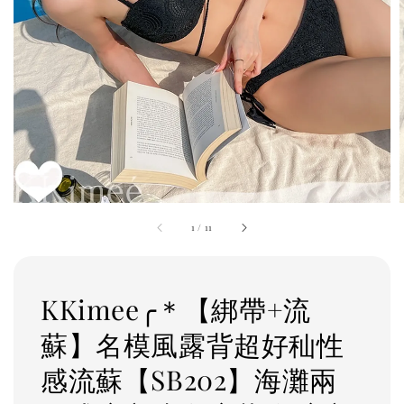
1
/
11
KKimee╭＊【綁帶+流
蘇】名模風露背超好秈性
感流蘇【SB202】海灘兩