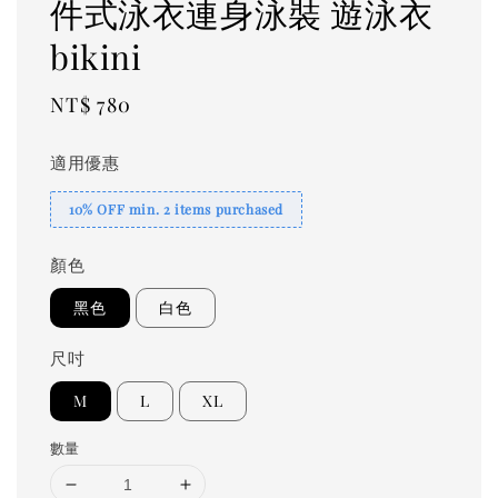
件式泳衣連身泳裝 遊泳衣
bikini
Regular
NT$ 780
price
適用優惠
10% OFF min. 2 items purchased
顏色
黑色
白色
尺吋
M
L
XL
數量