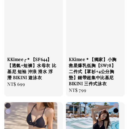
KKimee╭＊【SF644】
KKimee＊【獨家】小胸
【透氣+短褲】水母衣 比
救星爆乳低胸【SW78】
基尼 短袖 沖浪 滑水 浮
二件式【罩衫+4公分胸
潛 BIKINI 遊泳衣
墊】鏈帶超集中比基尼
BIKINI 三件式泳衣
Regular
NT$ 699
Regular
NT$ 799
price
price