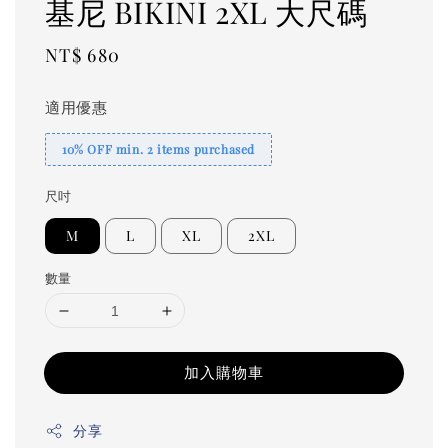
基尼 BIKINI 2XL 大尺碼
Regular
NT$ 680
price
適用優惠
10% OFF min. 2 items purchased
尺吋
M
L
XL
2XL
數量
加入購物車
分享