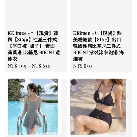
KK Imee╭＊【現貨】韓
KKimee╭＊【現貨】甜
風【SC99】性感三件式
美粉嫩款【SU17】出口
【平口褲+裙子】 素面
韓國性感比基尼二件式
荷葉邊 比基尼 BIKINI 遊
BIKINI 泳裝泳衣泡湯 海
泳衣
灘褲
Regular
NT$ 499
-
NT$ 650
Regular
NT$ 850
price
price