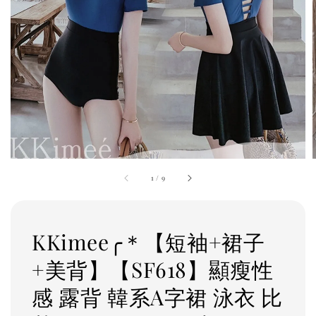
1
/
9
KKimee╭＊【短袖+裙子
+美背】【SF618】顯瘦性
感 露背 韓系A字裙 泳衣 比