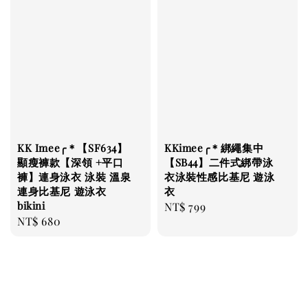
KK Imee╭＊【SF634】
KKimee╭＊綁繩集中
顯瘦褲款【深領 +平口
【SB44】二件式綁帶泳
褲】連身泳衣 泳裝 溫泉
衣泳裝性感比基尼 遊泳
連身比基尼 遊泳衣
衣
bikini
Regular
NT$ 799
Regular
NT$ 680
price
price