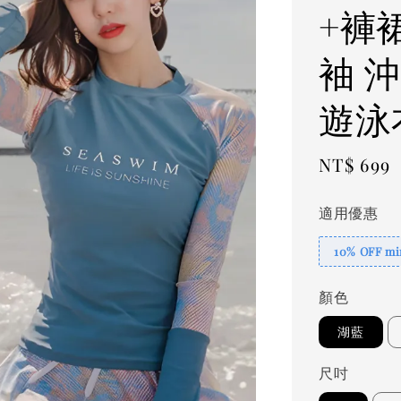
+褲
袖 沖
遊泳
Regular
NT$ 699
price
適用優惠
10% OFF min
顏色
湖藍
尺吋