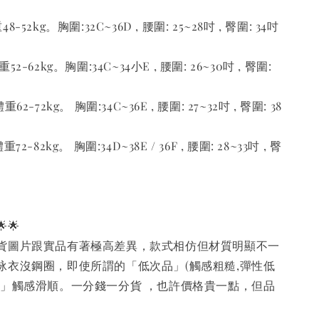
52kg。胸圍:32C~36D , 腰圍: 25~28吋 , 臀圍: 34吋
-62kg。胸圍:34C~34小E , 腰圍: 26~30吋 , 臀圍:
-72kg。 胸圍:34C~36E , 腰圍: 27~32吋 , 臀圍: 38
-82kg。 胸圍:34D~38E / 36F , 腰圍: 28~33吋 , 臀
🌟
貨圖片跟實品有著極高差異，款式相仿但材質明顯不一
泳衣沒鋼圈，即使所謂的「低次品」(觸感粗糙,彈性低
質」觸感滑順。一分錢一分貨 ，也許價格貴一點，但品