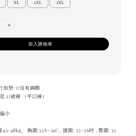
XL
2XL
3XL
加入購物車
行加墊 ☆沒有鋼圈
基尼 2)裙褲 （平口褲）
有偏小
48kg。 胸圍:32A~34C , 腰圍: 23~26吋 , 臀圍: 32