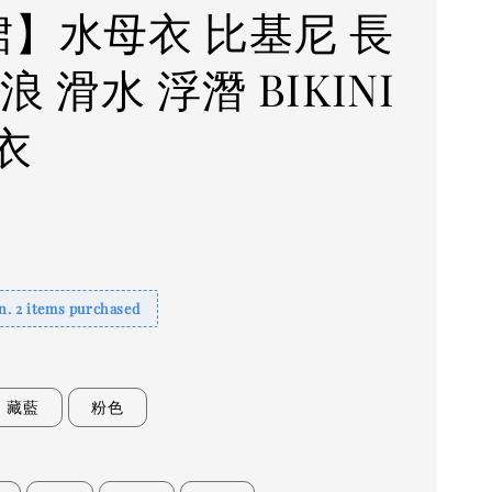
裙】水母衣 比基尼 長
浪 滑水 浮潛 BIKINI
衣
. 2 items purchased
藏藍
粉色