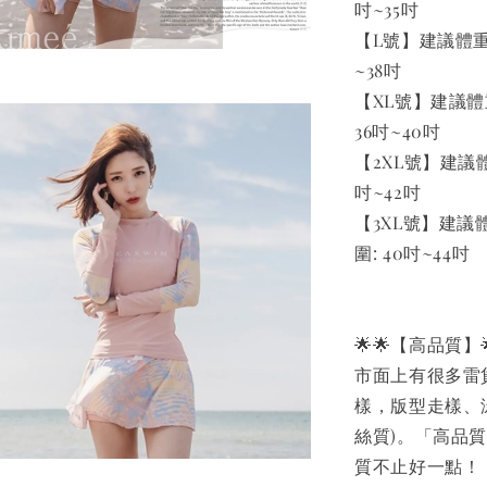
吋~35吋
【L號】建議體重48-
~38吋
【XL號】建議體重52
36吋~40吋
【2XL號】建議體重62
吋~42吋
【3XL號】建議體重72
圍: 40吋~44吋
🌟🌟【高品質】
市面上有很多雷
樣，版型走樣、
絲質)。「高品
質不止好一點！