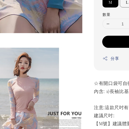
M
L
數量
分享
☆有開口袋可自
內含: 1)長袖比
注意:這款尺吋
建議尺吋:
【M號】建議體重43-