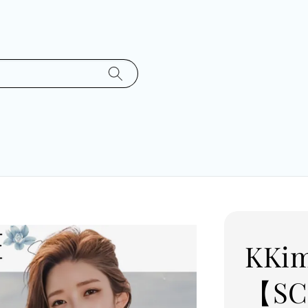
KK
【S