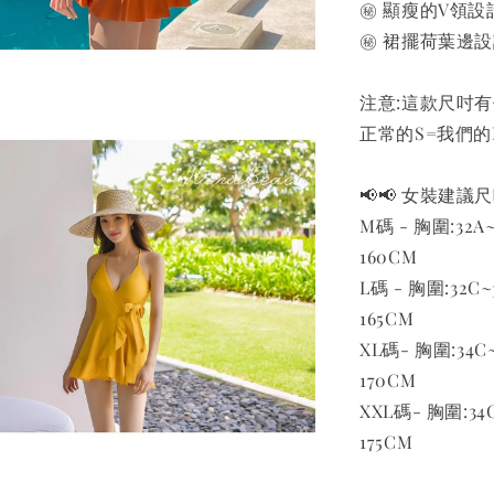
㊙️ 顯瘦的V領設
㊙️ 裙擺荷葉邊
注意:這款尺吋
正常的S=我們的
📢📢 女裝建議尺吋
M碼 - 胸圍:32A~3
160CM
L碼 - 胸圍:32C~3
165CM
XL碼- 胸圍:34C~3
170CM
XXL碼- 胸圍:34C~
175CM