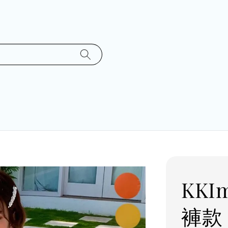
KK
褲款