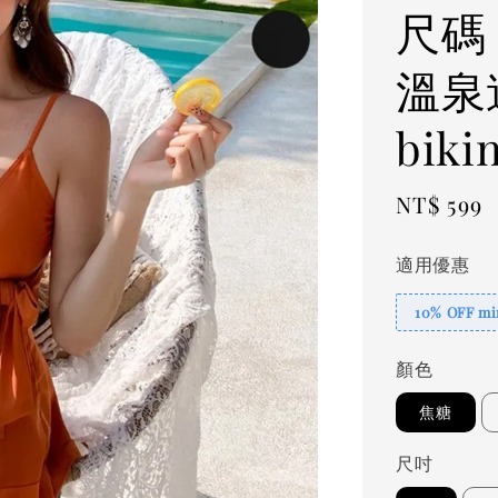
尺碼
溫泉
bikin
Regular
NT$ 599
price
適用優惠
10% OFF min
顏色
焦糖
尺吋