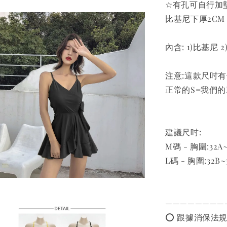
☆有孔可自行加
比基尼下厚2CM 
內含: 1)比基尼 
注意:這款尺吋
正常的S=我們的
建議尺吋:
M碼 - 胸圍:32A~
L碼 - 胸圍:32B~
————————
⭕️ 跟據消保法