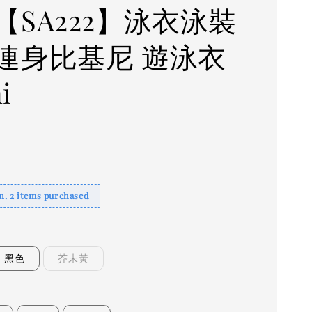
【SA222】泳衣泳裝
連身比基尼 遊泳衣
i
. 2 items purchased
黑色
芥末黃