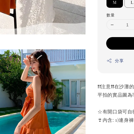
M
L
數量
分享
❗️❗️注意❗️
平拍的實品圖為
☆有開口袋可自
👙內含: 1)連身