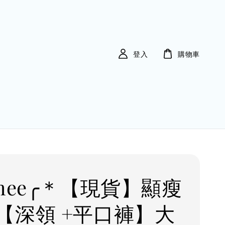
登入
購物車
Imee╭＊【現貨】顯瘦
【深領 +平口褲】大