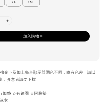
XL
2XL
加入購物車
❗️在沙灘的強光下及加上每台顯示器調色不同，略有色差，請以
準，介意者請勿下標
行加墊 ☆有鋼圈 ☆附胸墊
褲泳衣