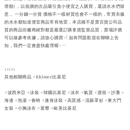
滑順) ，以低價的次品吸引貪小便宜之人購買，還請水水們留
意 。一分錢一分貨 價格不一樣材質也會不一樣的，常買衣服
的水水都知道便宜商品常有地雷，本店雖不是賣百貨公司品
質的商品但廠商絕對都是嚴選訂購拿貨監督品質，賣場評價
可以做參考依據，請放心購買~! 如有問題歡迎在聊聊上告
知，我們一定會盡快處理喔~^^
↓↓↓↓↓
其他相關商品 #KKimee比基尼
#波西米亞 #泳裝 #韓國比基尼 #泳衣 #氣質 #渡假 #沙灘 #
海邊 #泡湯 #春吶 #連身泳裝 #高質感 #流蘇罩衫 #東大門
女裝 #小胸泳衣 #遮臀 #歐美比基尼