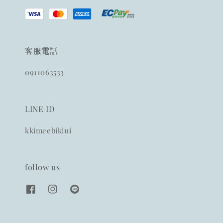
客服電話
0911063533
LINE ID
kkimeebikini
follow us