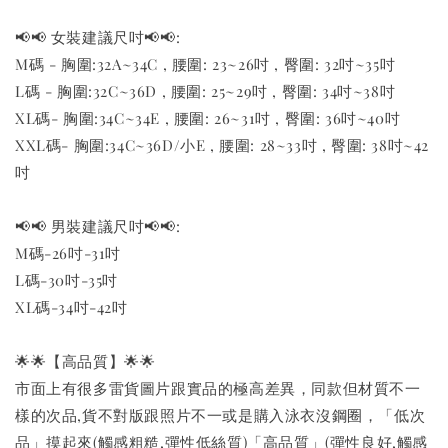
📢📢 女裝建議尺吋📢📢:
M碼 - 胸圍:32A~34C , 腰圍: 23~26吋 , 臀圍: 32吋~35吋
L碼 - 胸圍:32C~36D , 腰圍: 25~29吋 , 臀圍: 34吋~38吋
XL碼- 胸圍:34C~34E , 腰圍: 26~31吋 , 臀圍: 36吋~40吋
XXL碼- 胸圍:34C~36D/小E , 腰圍: 28~33吋 , 臀圍: 38吋~42
吋
📢📢 男裝建議尺吋📢📢:
M碼-26吋-31吋
L碼-30吋-35吋
XL碼-34吋-42吋
🌟🌟【高品質】🌟🌟
市面上有很多雷貨圖片跟實品的極高差異，同款但材質不一
樣的次品,貨不對版跟照片不一或是購入泳衣沒鋼圈，「低次
品」摸起來(觸感粗糙,彈性低絲質)「高品質」(彈性良好,觸感