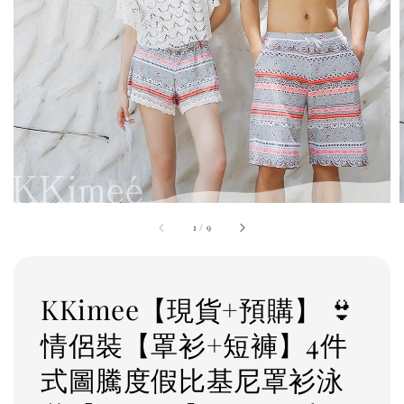
1
/
9
KKimee【現貨+預購】 👙
情侶裝【罩衫+短褲】4件
式圖騰度假比基尼罩衫泳