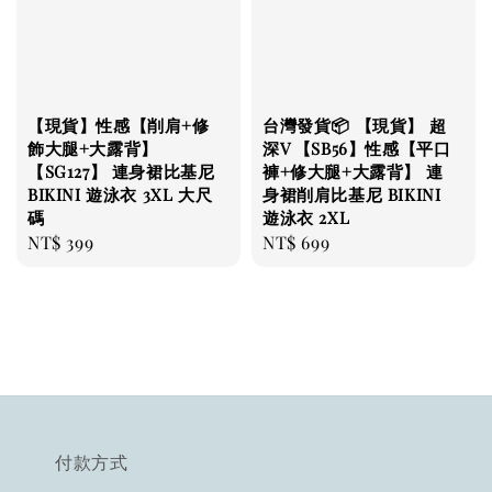
【現貨】性感【削肩+修
台灣發貨📦 【現貨】 超
飾大腿+大露背】
深V 【SB56】性感【平口
【SG127】 連身裙比基尼
褲+修大腿+大露背】 連
BIKINI 遊泳衣 3XL 大尺
身裙削肩比基尼 BIKINI
碼
遊泳衣 2XL
Regular
NT$ 399
Regular
NT$ 699
price
price
付款方式