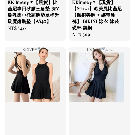
KK Imee╭＊【現貨】比
KKimee╭＊【現貨】
基尼專用矽膠三角墊 深V
【SG141】歐美風比基尼
爆乳集中托高胸墊罩杯升
【魔術美胸 + 綁帶泳
級魔術胸墊【AS40】
褲】 BIKINI 泳衣 泳裝
硬杯 無鋼
Regular
NT$ 140
Regular
NT$ 399
price
price