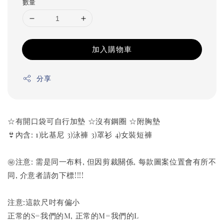
數量
加入購物車
分享
☆有開口袋可自行加墊 ☆沒有鋼圈 ☆附胸墊
👙內含: 1)比基尼 3)泳褲 3)罩衫 4)女裝短褲
㊙️注意: 需是同一布料, 但因剪裁關係, 每款圖案位置會有所不
同, 介意者請勿下標!!!!
注意:這款尺吋有偏小
正常的S=我們的M, 正常的M=我們的L