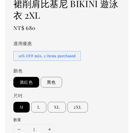
裙削肩比基尼 BIKINI 遊泳
衣 2XL
Regular
NT$ 680
price
適用優惠
10% OFF min. 2 items purchased
顏色
酒紅色
黑色
尺吋
M
L
XL
2XL
數量