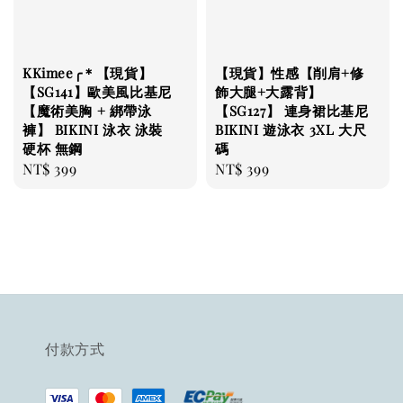
KKimee╭＊【現貨】
【現貨】性感【削肩+修
【SG141】歐美風比基尼
飾大腿+大露背】
【魔術美胸 + 綁帶泳
【SG127】 連身裙比基尼
褲】 BIKINI 泳衣 泳裝
BIKINI 遊泳衣 3XL 大尺
硬杯 無鋼
碼
Regular
NT$ 399
Regular
NT$ 399
price
price
付款方式