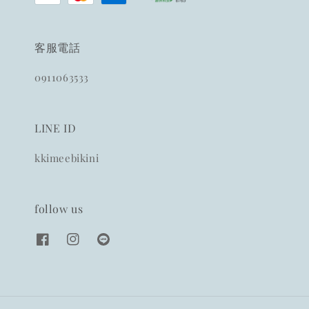
客服電話
0911063533
LINE ID
kkimeebikini
follow us