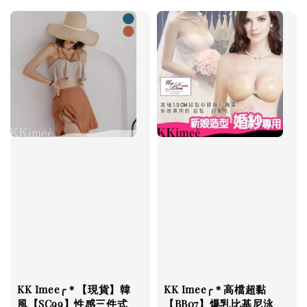
KK Imee╭＊【現貨】韓
KK Imee╭＊高檔超黏
風【SC99】性感三件式
【BB07】爆乳比基尼泳