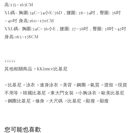
高:155~165CM
XL碼- 胸圍:34C~34小E/36D , 腰圍: 26~34吋 , 臀圍: 36吋
~40吋 身高:160~170CM
XXL碼- 胸圍:34C~36小E , 腰圍: 27~36吋 , 臀圍: 38吋~42吋
身高:165~178CM
↓↓↓↓↓
其他相關商品 #KKimee比基尼
#比基尼 #泳衣 #連身泳衣 #美背 #鋼圈 #氣質 #渡假 #現貨
不用等 #韓國比基尼 #東大門女裝 #小胸泳衣 #歐美比基尼
#鋼圈比基尼 #修身 #大尺碼 #比基尼 #顯瘦 #顯瘦
您可能也喜歡