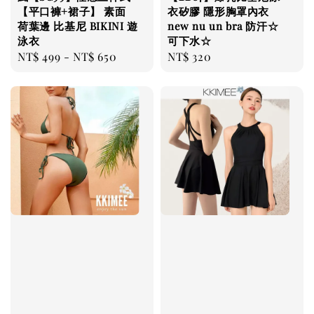
【平口褲+裙子】 素面
衣矽膠 隱形胸罩內衣
荷葉邊 比基尼 BIKINI 遊
new nu un bra 防汗☆
泳衣
可下水☆
Regular
NT$ 499
-
NT$ 650
Regular
NT$ 320
price
price