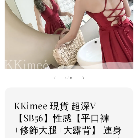
1
/
11
KKimee 現貨 超深V
【SB56】性感【平口褲
+修飾大腿+大露背】 連身