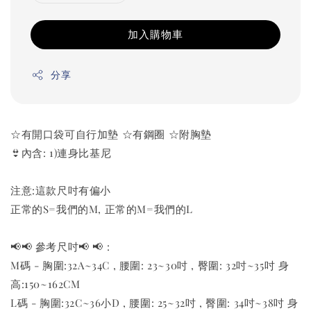
加入購物車
分享
☆有開口袋可自行加墊 ☆有鋼圈 ☆附胸墊
👙內含: 1)連身比基尼
注意:這款尺吋有偏小
正常的S=我們的M, 正常的M=我們的L
📢📢 參考尺吋📢 📢 :
M碼 - 胸圍:32A~34C , 腰圍: 23~30吋 , 臀圍: 32吋~35吋 身
高:150~162CM
L碼 - 胸圍:32C~36小D , 腰圍: 25~32吋 , 臀圍: 34吋~38吋 身