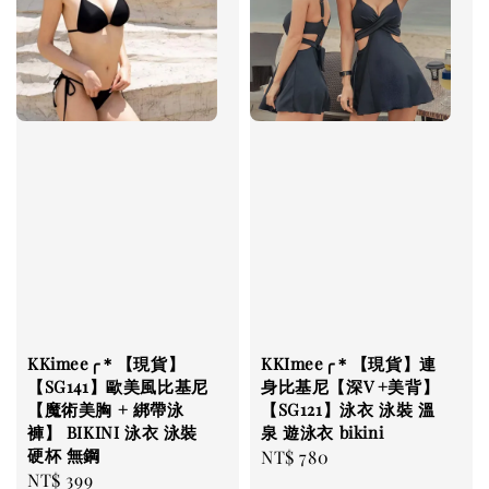
KKimee╭＊【現貨】
KKImee╭＊【現貨】連
【SG141】歐美風比基尼
身比基尼【深V +美背】
【魔術美胸 + 綁帶泳
【SG121】泳衣 泳裝 溫
褲】 BIKINI 泳衣 泳裝
泉 遊泳衣 bikini
硬杯 無鋼
Regular
NT$ 780
Regular
NT$ 399
price