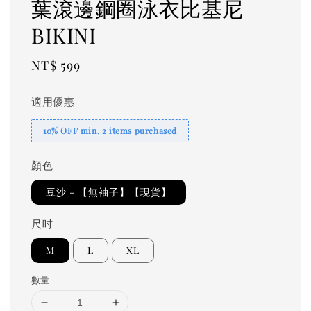
葉滾邊鋼圈泳衣比基尼
BIKINI
Regular
NT$ 599
price
適用優惠
10% OFF min. 2 items purchased
顏色
豆沙 - 【無袖子】【現貨】
尺吋
M
L
XL
數量