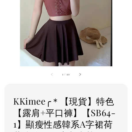
1
/
10
KKimee╭＊【現貨】特色
【露肩+平口褲】【SB64-
1】顯瘦性感韓系A字裙荷