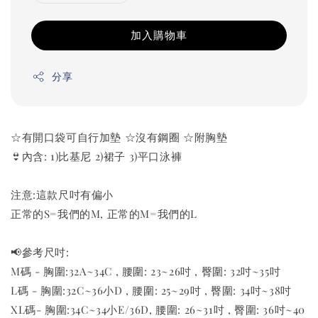
加入購物車
分享
☆有開口袋可自行加墊 ☆沒有鋼圈 ☆附胸墊
👙內含: 1)比基尼 2)裙子 3)平口泳褲
注意:這款尺吋有偏小
正常的S=我們的M, 正常的M=我們的L
📢參考尺吋:
M碼 - 胸圍:32A~34C , 腰圍: 23~26吋 , 臀圍: 32吋~35吋
L碼 - 胸圍:32C~36小D , 腰圍: 25~29吋 , 臀圍: 34吋~38吋
XL碼- 胸圍:34C~34小E/36D, 腰圍: 26~31吋 , 臀圍: 36吋~40