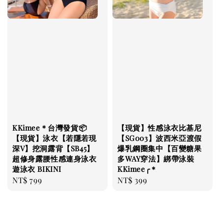
KKimee＊台灣發貨📦
【現貨】性感泳衣比基尼
【現貨】泳衣【若隱若現
【SG003】波西米亞渡假
深V】挖洞露背【SB45】
爆乳鋼圈集中【百變糖果
超修身露腰性感連身泳衣
多WAY穿法】綁帶泳裝
遊泳衣 BIKINI
KKimee╭＊
Regular
NT$ 799
Regular
NT$ 399
price
price