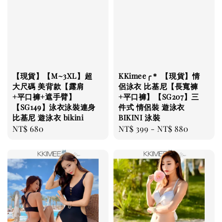
【現貨】【M~3XL】超
KKimee╭＊ 【現貨】情
大尺碼 美背款【露肩
侶泳衣 比基尼【長寬褲
+平口褲+遮手臂】
+平口褲】【SG207】三
【SG149】泳衣泳裝連身
件式 情侶裝 遊泳衣
比基尼 遊泳衣 bikini
BIKINI 泳裝
Regular
NT$ 680
Regular
NT$ 399
-
NT$ 880
price
price