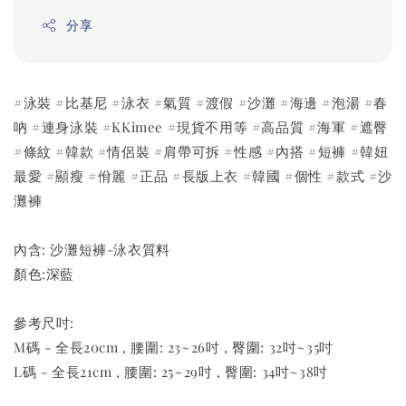
分享
#泳裝 #比基尼 #泳衣 #氣質 #渡假 #沙灘 #海邊 #泡湯 #春
吶 #連身泳裝 #KKimee #現貨不用等 #高品質 #海軍 #遮臀
#條紋 #韓款 #情侶裝 #肩帶可拆 #性感 #內搭 #短褲 #韓妞
最愛 #顯瘦 #佾麗 #正品 #長版上衣 #韓國 #個性 #款式 #沙
灘褲
內含: 沙灘短褲-泳衣質料
顏色:深藍
參考尺吋:
M碼 - 全長20cm , 腰圍: 23~26吋 , 臀圍: 32吋~35吋
L碼 - 全長21cm , 腰圍: 25~29吋 , 臀圍: 34吋~38吋