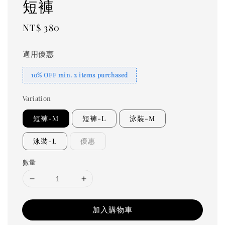
短褲
Regular
NT$ 380
price
適用優惠
10% OFF min. 2 items purchased
Variation
短褲-M
短褲-L
泳裝-M
泳裝-L
優惠
數量
加入購物車