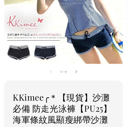
1
/
9
KKimee╭＊【現貨】沙灘
必備 防走光泳褲【PU25】
海軍條紋風顯瘦綁帶沙灘