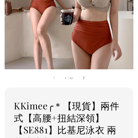
1
/
12
KKimee╭＊【現貨】兩件
式【高腰+扭結深領】
【SE881】比基尼泳衣 兩