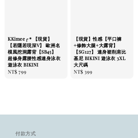
KKimee╭＊【現貨】
【現貨】性感【平口褲
【若隱若現深V】 歐洲名
+修飾大腿+大露背】
模風挖洞露背【SB45】
【SG127】 連身裙削肩比
超修身露腰性感連身泳衣
基尼 BIKINI 遊泳衣 3XL
遊泳衣 BIKINI
大尺碼
Regular
NT$ 799
Regular
NT$ 399
price
price
付款方式