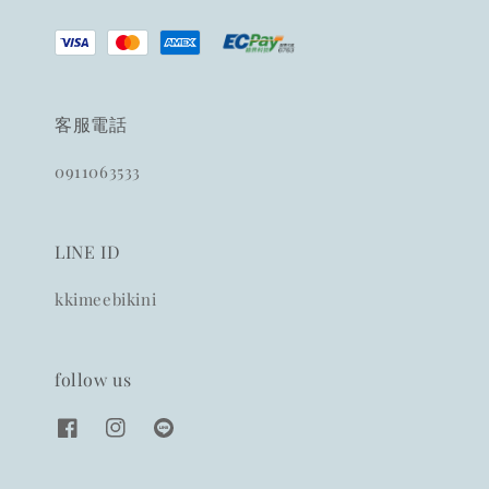
客服電話
0911063533
LINE ID
kkimeebikini
follow us