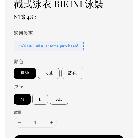
截式泳衣 BIKINI 泳裝
Regular
NT$ 480
price
適用優惠
10% OFF min. 2 items purchased
顏色
豆沙
卡其
藍色
尺吋
M
L
XL
數量