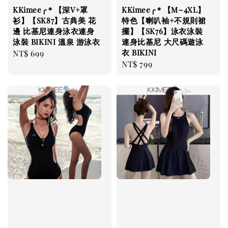
KKimee╭＊【深V+罩
KKimee╭＊【M~4XL】
衫】【SK87】古典美 花
特色【喇叭袖+不規則裙
邊 比基尼連身泳衣連身
擺】【SK76】泳衣泳裝
泳裝 BIKINI 溫泉 游泳衣
連身比基尼 大尺碼遊泳
衣 BIKINI
Regular
NT$ 699
Regular
NT$ 799
price
price