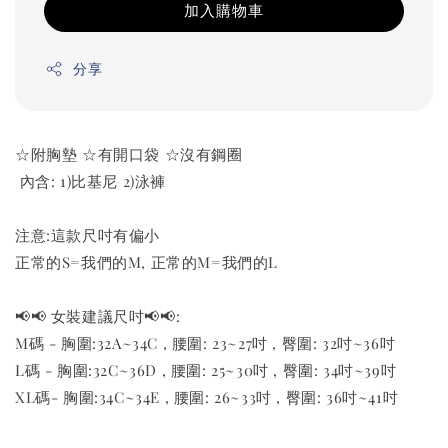
加入購物車
分享
☆附胸墊 ☆有開口袋 ☆沒有鋼圈
內含: 1)比基尼 2)泳褲
注意:這款尺吋有偏小
正常的S=我們的M, 正常的M=我們的L
📢📢 女裝建議尺吋📢📢:
M碼 - 胸圍:32A~34C , 腰圍: 23~27吋 , 臀圍: 32吋~36吋
L碼 - 胸圍:32C~36D , 腰圍: 25~30吋 , 臀圍: 34吋~39吋
XL碼- 胸圍:34C~34E , 腰圍: 26~33吋 , 臀圍: 36吋~41吋