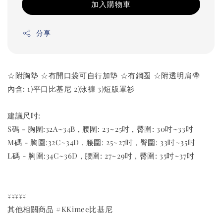
加入購物車
分享
☆附胸墊 ☆有開口袋可自行加墊 ☆有鋼圈 ☆附透明肩帶
內含: 1)平口比基尼 2)泳褲 3)短版罩衫
建議尺吋:
S碼 - 胸圍:32A~34B , 腰圍: 23~25吋 , 臀圍: 30吋~33吋
M碼 - 胸圍:32C~34D , 腰圍: 25~27吋 , 臀圍: 33吋~35吋
L碼 - 胸圍:34C~36D , 腰圍: 27~29吋 , 臀圍: 35吋~37吋
↓↓↓↓↓
其他相關商品 #KKimee比基尼