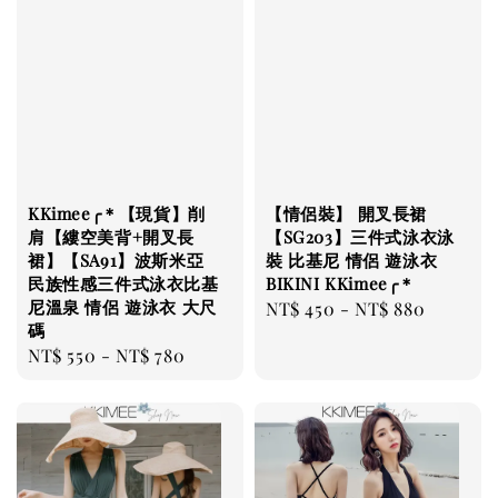
KKimee╭＊【現貨】削
【情侶裝】 開叉長裙
肩【縷空美背+開叉長
【SG203】三件式泳衣泳
裙】【SA91】波斯米亞
裝 比基尼 情侶 遊泳衣
民族性感三件式泳衣比基
BIKINI KKimee╭＊
尼溫泉 情侶 遊泳衣 大尺
Regular
NT$ 450
-
NT$ 880
碼
price
Regular
NT$ 550
-
NT$ 780
price