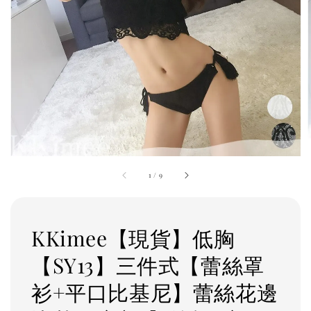
1
/
9
KKimee【現貨】低胸
【SY13】三件式【蕾絲罩
衫+平口比基尼】蕾絲花邊