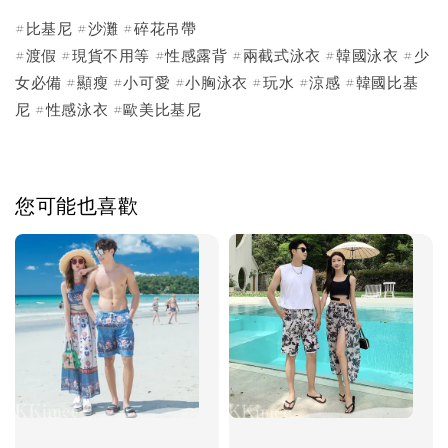
#比基尼 #沙灘 #碎花吊帶
#渡假 #現貨不用等 #性感露背 #兩截式泳衣 #韓國泳衣 #少
女必備 #顯瘦 #小可愛 #小胸泳衣 #玩水 #涼感 #韓國比基
尼 #性感泳衣 #歐美比基尼
您可能也喜歡