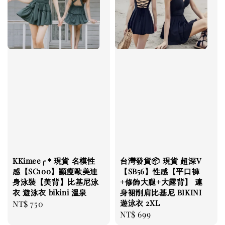
KKimee╭＊現貨 名模性
台灣發貨📦 現貨 超深V
感【SC100】顯瘦歐美連
【SB56】性感【平口褲
身泳裝【美背】比基尼泳
+修飾大腿+大露背】 連
衣 遊泳衣 bikini 溫泉
身裙削肩比基尼 BIKINI
遊泳衣 2XL
Regular
NT$ 750
Regular
NT$ 699
price