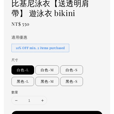
比基尼泳衣【送透明肩
帶】 遊泳衣 bikini
Regular
NT$ 550
price
適用優惠
10% OFF min. 2 items purchased
尺寸
白色-L
白色-M
白色-S
黑色-L
黑色-M
黑色-S
數量