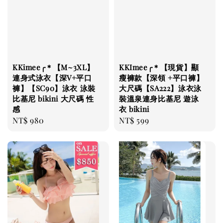
KKimee╭＊【M~3XL】
KKImee╭＊【現貨】顯
連身式泳衣【深V+平口
瘦褲款【深領 +平口褲】
褲】【SC90】泳衣 泳裝
大尺碼【SA222】泳衣泳
比基尼 bikini 大尺碼 性
裝溫泉連身比基尼 遊泳
感
衣 bikini
Regular
NT$ 980
Regular
NT$ 599
price
price