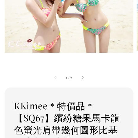
1
/
7
KKimee＊特價品＊
【SQ67】繽紛糖果馬卡龍
色螢光肩帶幾何圖形比基