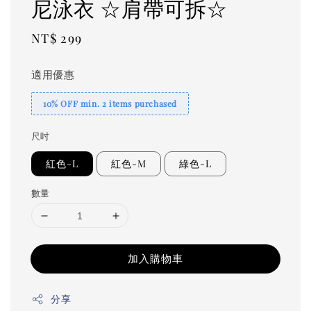
尼泳衣 ☆肩帶可拆☆
Regular
NT$ 299
price
適用優惠
10% OFF min. 2 items purchased
尺吋
紅色-L
紅色-M
綠色-L
數量
加入購物車
分享