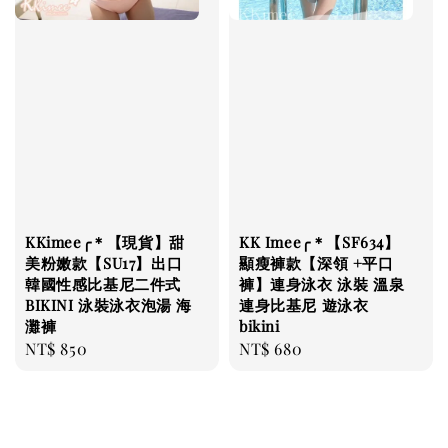
KKimee╭＊【現貨】甜
KK Imee╭＊【SF634】
美粉嫩款【SU17】出口
顯瘦褲款【深領 +平口
韓國性感比基尼二件式
褲】連身泳衣 泳裝 溫泉
BIKINI 泳裝泳衣泡湯 海
連身比基尼 遊泳衣
灘褲
bikini
Regular
NT$ 850
Regular
NT$ 680
price
price