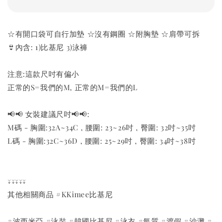
☆有開口袋可自行加墊 ☆沒有鋼圈 ☆附胸墊 ☆肩帶可拆
👙內含: 1)比基尼 3)泳褲
注意:這款尺吋有偏小
正常的S=我們的M, 正常的M=我們的L
📢📢 女裝建議尺吋📢📢:
M碼 - 胸圍:32A~34C , 腰圍: 23~26吋 , 臀圍: 32吋~35吋
L碼 - 胸圍:32C~36D , 腰圍: 25~29吋 , 臀圍: 34吋~38吋
↓↓↓↓↓
其他相關商品 #KKimee比基尼
#波西米亞 #泳裝 #韓國比基尼 #泳衣 #氣質 #渡假 #沙灘 #