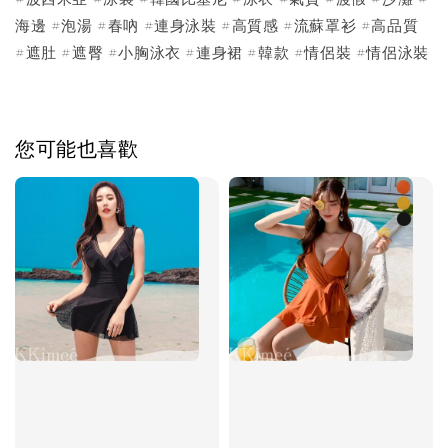
海邊 #泡湯 #春吶 #連身泳裝 #高質感 #流蘇罩衫 #高品質
#遮肚 #遮臀 #小胸泳衣 #連身裙 #韓款 #情侶裝 #情侶泳裝
您可能也喜歡