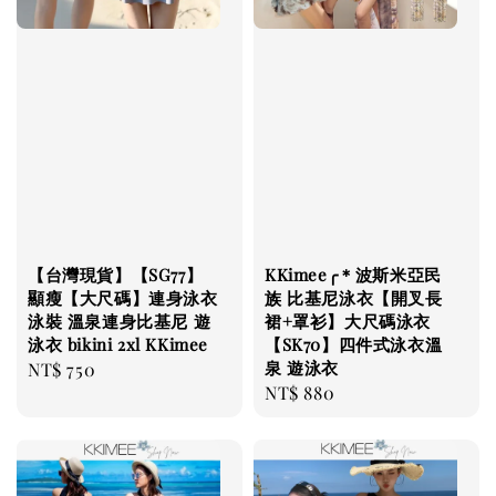
【台灣現貨】【SG77】
KKimee╭＊波斯米亞民
顯瘦【大尺碼】連身泳衣
族 比基尼泳衣【開叉長
泳裝 溫泉連身比基尼 遊
裙+罩衫】大尺碼泳衣
泳衣 bikini 2xl KKimee
【SK70】四件式泳衣溫
泉 遊泳衣
Regular
NT$ 750
Regular
NT$ 880
price
price