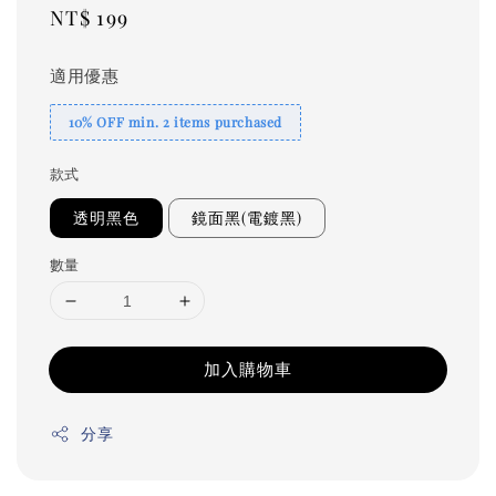
Regular
NT$ 199
price
適用優惠
10% OFF min. 2 items purchased
款式
透明黑色
鏡面黑(電鍍黑)
數量
加入購物車
分享