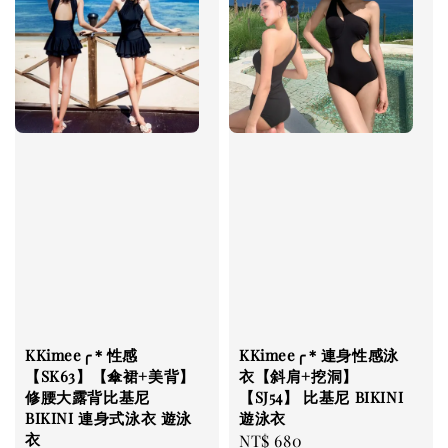
KKimee╭＊性感
KKimee╭＊連身性感泳
【SK63】【傘裙+美背】
衣【斜肩+挖洞】
修腰大露背比基尼
【SJ54】 比基尼 BIKINI
BIKINI 連身式泳衣 遊泳
遊泳衣
衣
Regular
NT$ 680