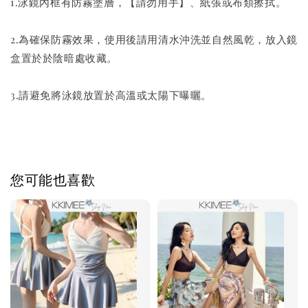
1.泳鏡內框有防霧塗層，【請勿用手】、紙張或布類擦拭。
2.為確保防霧效果，使用後請用清水沖洗並自然風乾，放入鏡
盒置於於陰暗處收藏。
3.請避免將泳鏡放置於高溫或太陽下曝曬。
您可能也喜歡