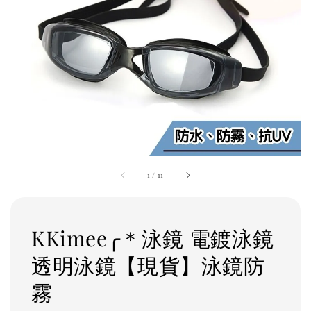
1
/
11
KKimee╭＊泳鏡 電鍍泳鏡
透明泳鏡【現貨】泳鏡防
霧