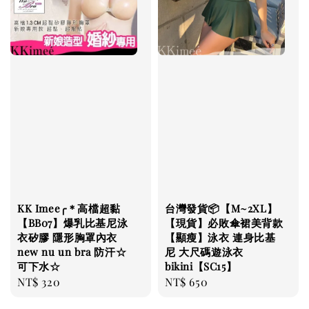
KK Imee╭＊高檔超黏
台灣發貨📦【M~2XL】
【BB07】爆乳比基尼泳
【現貨】必敗傘裙美背款
衣矽膠 隱形胸罩內衣
【顯瘦】泳衣 連身比基
new nu un bra 防汗☆
尼 大尺碼遊泳衣
可下水☆
bikini【SC15】
Regular
NT$ 320
Regular
NT$ 650
price
price