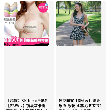
【現貨】KK Imee＊爆乳
碎花圖案【SF629】連身
【BBW02】頂級萊卡隱
泳衣 泳裝 比基尼 BIKINI