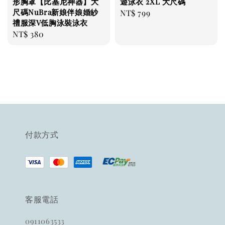
形胸罩【比基尼神器】大
遊泳衣 2XL 大尺碼
尺碼NuBra新娘伴娘婚紗
Regular
NT$ 799
禮服深V低胸泳裝泳衣
price
Regular
NT$ 380
price
付款方式
客服電話
0911063533