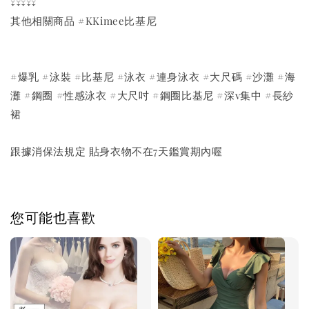
↓↓↓↓↓
其他相關商品 #KKimee比基尼
#爆乳 #泳裝 #比基尼 #泳衣 #連身泳衣 #大尺碼 #沙灘 #海
灘 #鋼圈 #性感泳衣 #大尺吋 #鋼圈比基尼 #深v集中 #長紗
裙
跟據消保法規定 貼身衣物不在7天鑑賞期內喔
您可能也喜歡