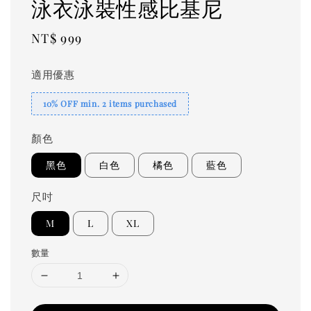
泳衣泳裝性感比基尼
Regular
NT$ 999
price
適用優惠
10% OFF min. 2 items purchased
顏色
黑色
白色
橘色
藍色
尺吋
M
L
XL
數量