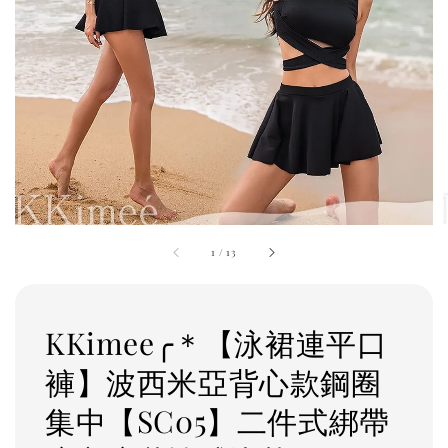
1
/
13
KKimee╭＊【泳裙連平口
褲】波西米亞背心款鋼圈
集中【SC05】二件式綁帶