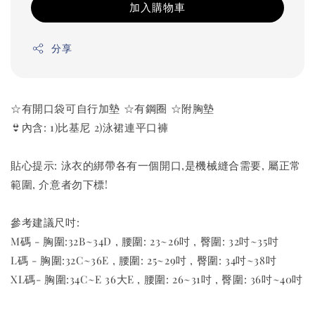
加入購物車
分享
☆有開口袋可自行加墊 ☆有鋼圈 ☆附胸墊
👙內含: 1)比基尼 2)泳裙連平口褲
貼心提示: 泳衣的綁帶各有一個開口,是機械縫合需要, 屬正常
範圍, 介意者勿下標!
參考建議尺吋:
M碼 - 胸圍:32B~34D , 腰圍: 23~26吋 , 臀圍: 32吋~35吋
L碼 - 胸圍:32C~36E , 腰圍: 25~29吋 , 臀圍: 34吋~38吋
XL碼- 胸圍:34C~E 36大E , 腰圍: 26~31吋 , 臀圍: 36吋~40吋