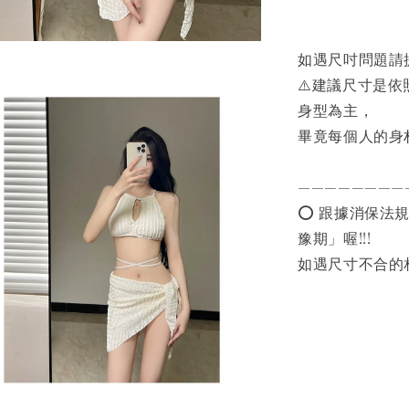
如遇尺吋問題請
⚠️建議尺寸是
身型為主，
畢竟每個人的身
————————
⭕️ 跟據消保
豫期」喔!!!
如遇尺寸不合的