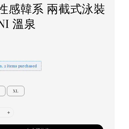
性感韓系 兩截式泳裝
INI 溫泉
. 2 items purchased
XL