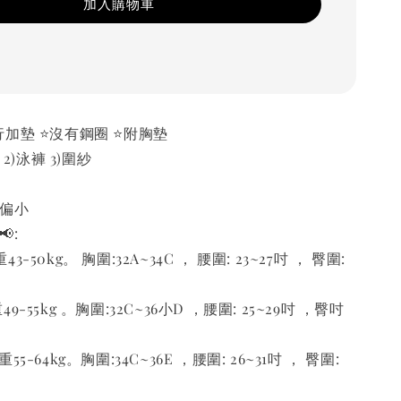
加入購物車
加墊 ⭐️沒有鋼圈 ⭐️附胸墊
 2)泳褲 3)圍紗
有偏小
:
50kg。 胸圍:32A~34C ， 腰圍: 23~27吋 ， 臀圍:
-55kg 。胸圍:32C~36小D ，腰圍: 25~29吋 ，臀吋
5-64kg。胸圍:34C~36E ，腰圍: 26~31吋 ， 臀圍: