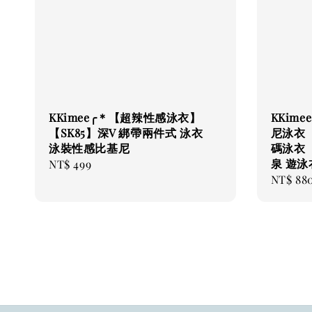
KKimee╭＊【超辣性感泳衣】
KKim
【SK85】深V 綁帶兩件式 泳衣
尼泳衣
泳裝性感比基尼
碼泳衣【
泉 遊泳
Regular
NT$ 499
Regular
NT$ 88
price
price