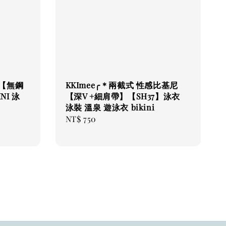
尼【無鋼
KKImee╭＊兩截式 性感比基尼
NI 泳
【深V +細肩帶】【SH37】泳衣
泳裝 溫泉 遊泳衣 bikini
Regular
NT$ 750
price