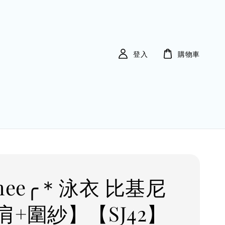
登入
購物車
mee╭＊泳衣 比基尼
肩+圍紗】【SJ42】