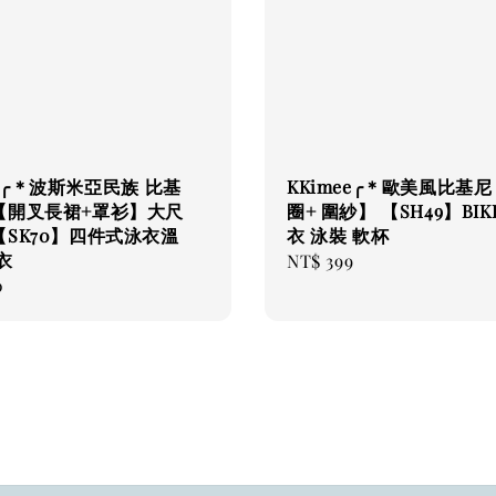
ee╭＊波斯米亞民族 比基
KKimee╭＊歐美風比基
【開叉長裙+罩衫】大尺
圈+ 圍紗】 【SH49】BIKI
SK70】四件式泳衣溫
衣 泳裝 軟杯
衣
Regular
NT$ 399
0
price