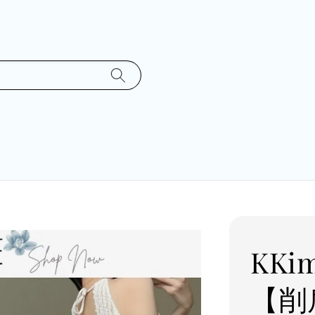
KKi
【削