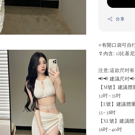
分享
⭐️有開口袋可自行
👙內含: 1)比基尼
注意:這款尺吋
📢📢 建議尺吋📢
【M號】建議體重43-
32吋~35吋
【L號】建議體重49
35~38吋
【XL號】建議體重5
36吋~40吋