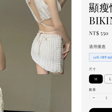
顯瘦
BIK
Regular
NT$ 550
price
適用優惠
10% OFF min
尺寸
M
L
數量