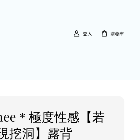
登入
購物車
imee＊極度性感【若
現挖洞】露背