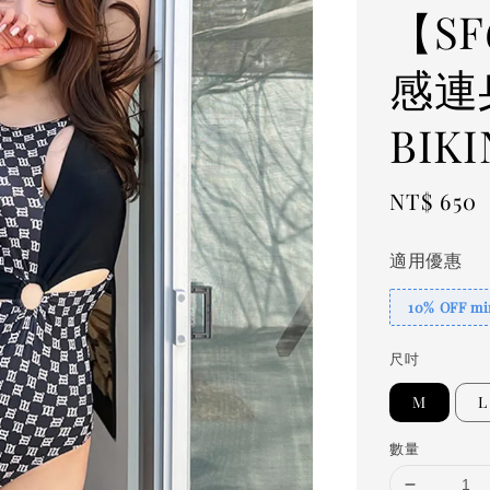
【S
感連
BIKI
Regular
NT$ 650
price
適用優惠
10% OFF min
尺吋
M
L
數量