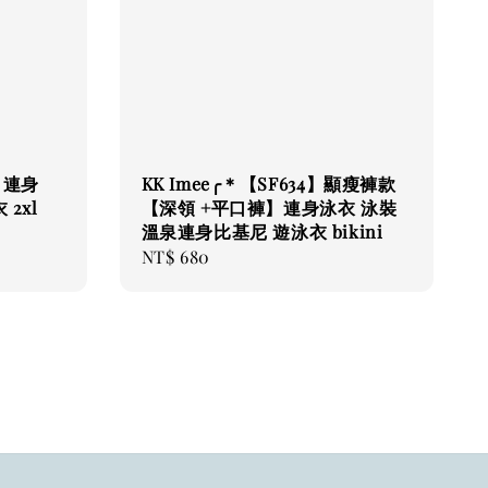
】連身
KK Imee╭＊【SF634】顯瘦褲款
 2xl
【深領 +平口褲】連身泳衣 泳裝
溫泉連身比基尼 遊泳衣 bikini
Regular
NT$ 680
price