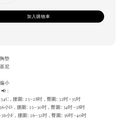
加入購物車
附胸墊
比基尼
有偏小
📢 :
34C , 腰圍: 23~28吋 , 臀圍: 32吋~35吋
36小D , 腰圍: 25~30吋 , 臀圍: 34吋~38吋
36小F , 腰圍: 26~32吋 , 臀圍: 36吋~40吋