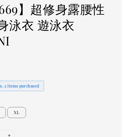
F669】超修身露腰性
身泳衣 遊泳衣
NI
. 2 items purchased
XL