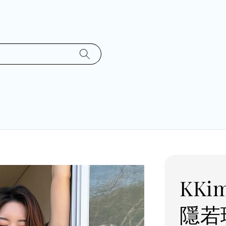
KK
隱若