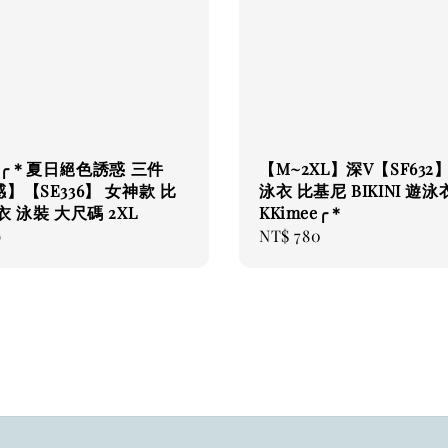
ee╭＊夏日絕色誘惑 三件
【M~2XL】深V【SF632
】【SE336】 女神款 比
泳衣 比基尼 BIKINI 遊泳衣
衣 泳裝 大尺碼 2XL
KKimee╭＊
9
Regular
NT$ 780
price