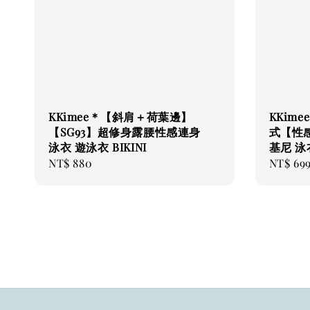
KKimee＊【斜肩＋荷葉邊】
KKim
【SG93】超修身露腰性感連身
式【性感
泳衣 遊泳衣 BIKINI
基尼 泳
Regular
NT$ 880
Regular
NT$ 69
price
price