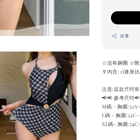
分享
☆沒有鋼圈 ☆
👙內含: 1)連身
注意:這款尺吋
📢📢 參考尺吋📢 
M碼 - 胸圍:32A~
L碼 - 胸圍:32C~
XL碼- 胸圍:34C~