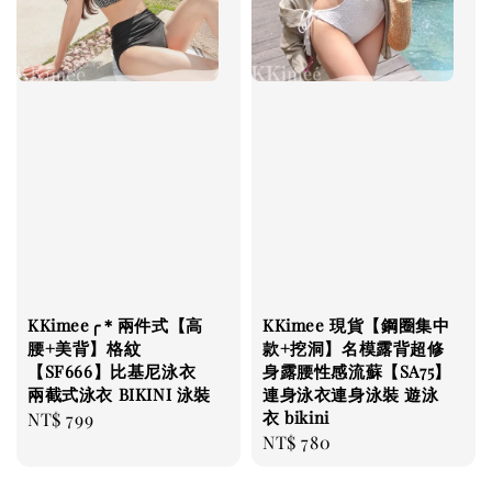
KKimee╭＊兩件式【高
KKimee 現貨【鋼圈集中
腰+美背】格紋
款+挖洞】名模露背超修
【SF666】比基尼泳衣
身露腰性感流蘇【SA75】
兩截式泳衣 BIKINI 泳裝
連身泳衣連身泳裝 遊泳
衣 bikini
Regular
NT$ 799
Regular
NT$ 780
price
price