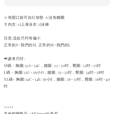
☆有開口袋可自行加墊 ☆沒有鋼圈
👙內含: 1)上身泳衣 2)泳褲
注意:這款尺吋有偏小
正常的S=我們的M, 正常的M=我們的L
📢參考尺吋:
M碼 - 胸圍:32A~34C , 腰圍: 23~30吋 , 臀圍: 32吋~35吋
L碼 - 胸圍:32C~36小D , 腰圍: 25~32吋 , 臀圍: 34吋~38吋
XL碼- 胸圍:34C~34E/36小E , 腰圍: 26~31吋 , 臀圍: 36吋~40
吋
↓↓↓↓↓
其他相關商品 #KKimee比基尼