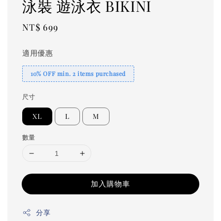
泳裝 遊泳衣 BIKINI
Regular
NT$ 699
price
適用優惠
10% OFF min. 2 items purchased
尺寸
XL
L
M
數量
加入購物車
分享