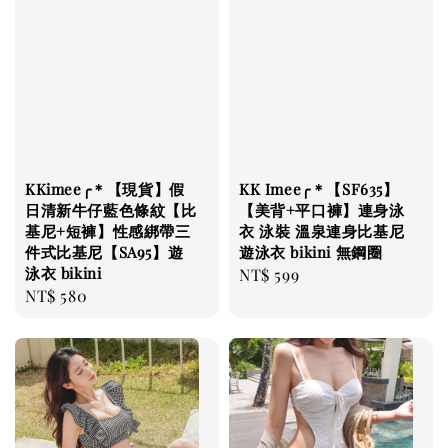
KKimee╭＊【現貨】假
KK Imee╭＊【SF635】
日清新牛仔藍色條紋【比
【美背+平口褲】連身泳
基尼+短褲】性感綁帶三
衣 泳裝 溫泉連身比基尼
件式比基尼【SA95】遊
遊泳衣 bikini 無鋼圈
泳衣 bikini
Regular
NT$ 599
Regular
NT$ 580
price
price