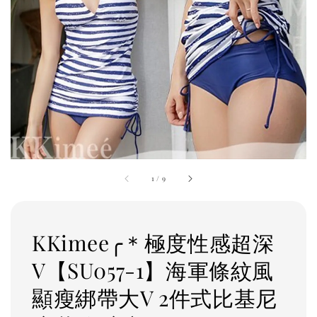
1
/
9
KKimee╭＊極度性感超深
V【SU057-1】海軍條紋風
顯瘦綁帶大V 2件式比基尼