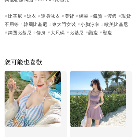
#比基尼 #泳衣 #連身泳衣 #美背 #鋼圈 #氣質 #渡假 #現貨
不用等 #韓國比基尼 #東大門女裝 #小胸泳衣 #歐美比基尼
#鋼圈比基尼 #修身 #大尺碼 #比基尼 #顯瘦 #顯瘦
您可能也喜歡