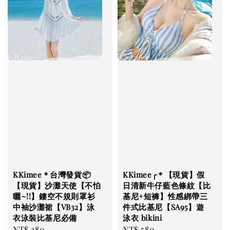
KKimee＊台灣發貨📦
KKimee╭＊【現貨】假
【現貨】沙灘天使【不怕
日清新牛仔藍色條紋【比
曬~!!】鏤空不規則罩衫
基尼+短褲】性感綁帶三
中袖沙灘裙【VB32】泳
件式比基尼【SA95】遊
衣泳裝比基尼必備
泳衣 bikini
Regular
NT$ 380
Regular
NT$ 580