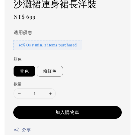
沙灘裙連身裙長洋裝
Regular
NT$ 699
price
適用優惠
10% OFF min. 2 items purchased
顏色
黃色
粉紅色
數量
加入購物車
分享