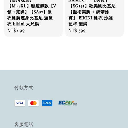
【M~3XL】顯瘦褲款【V
【SG141】歐美風比基尼
領 +寬褲】【SA97】泳
【魔術美胸 + 綁帶泳
衣泳裝連身比基尼 遊泳
褲】 BIKINI 泳衣 泳裝
衣 bikini 大尺碼
硬杯 無鋼
Regular
NT$ 699
Regular
NT$ 399
price
price
付款方式
客服電話