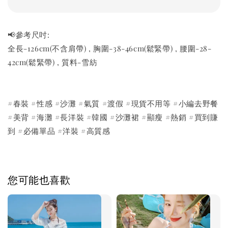
📢參考尺吋:
全長-126cm(不含肩帶) , 胸圍-38-46cm(鬆緊帶) , 腰圍-28-
42cm(鬆緊帶) , 質料-雪紡
#春裝 #性感 #沙灘 #氣質 #渡假 #現貨不用等 #小編去野餐
#美背 #海灘 #長洋裝 #韓國 #沙灘裙 #顯瘦 #熱銷 #買到賺
到 #必備單品 #洋裝 #高質感
您可能也喜歡