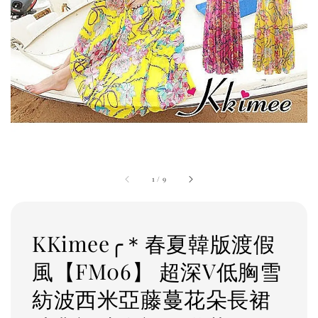
1
/
9
KKimee╭＊春夏韓版渡假
風【FM06】 超深V低胸雪
紡波西米亞藤蔓花朵長裙