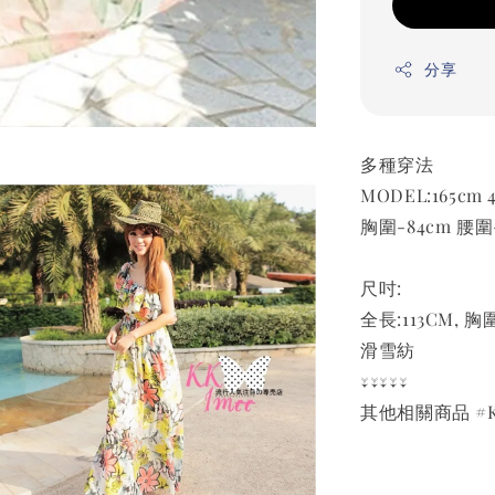
分享
多種穿法
MODEL:165cm 
胸圍-84cm 腰圍-
尺吋:
全長:113CM, 胸
滑雪紡
↓↓↓↓↓
其他相關商品 #K