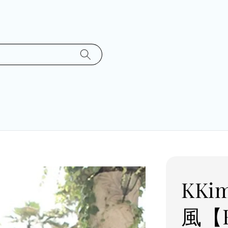
KK
風【