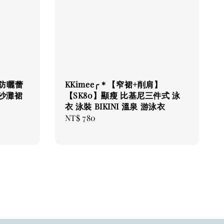
版防曬蕾
KKimee╭＊【窄裙+削肩】
假沙灘裙
【SK80】顯瘦 比基尼三件式 泳
衣 泳裝 BIKINI 溫泉 游泳衣
Regular
NT$ 780
price