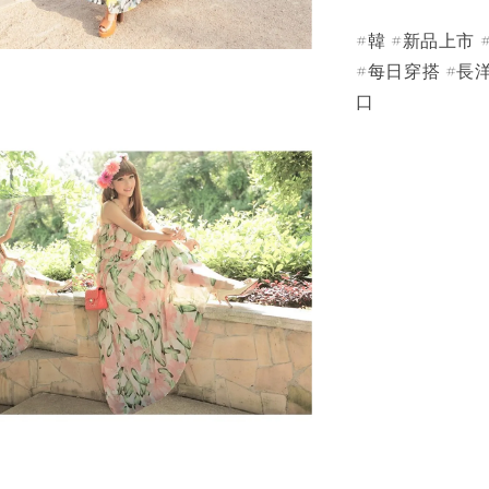
#韓 #新品上市 
#每日穿搭 #長洋
口