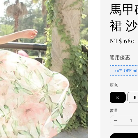
馬甲
裙 
Regular
NT$ 680
price
適用優惠
10% OFF min
顏色
E
B
數量