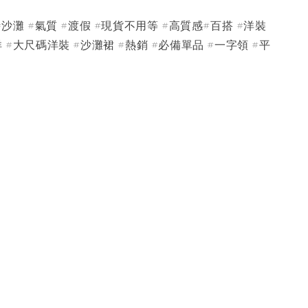
#沙灘 #氣質 #渡假 #現貨不用等 #高質感#百搭 #洋裝
 #大尺碼洋裝 #沙灘裙 #熱銷 #必備單品 #一字領 #平