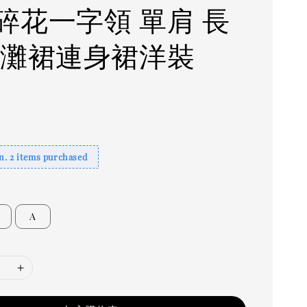
碎花一字領 單肩 長
沙灘裙連身裙洋裝
. 2 items purchased
A