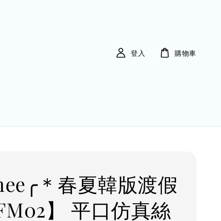
登入
購物車
imee╭＊春夏韓版渡假
FM02】 平口仿真絲