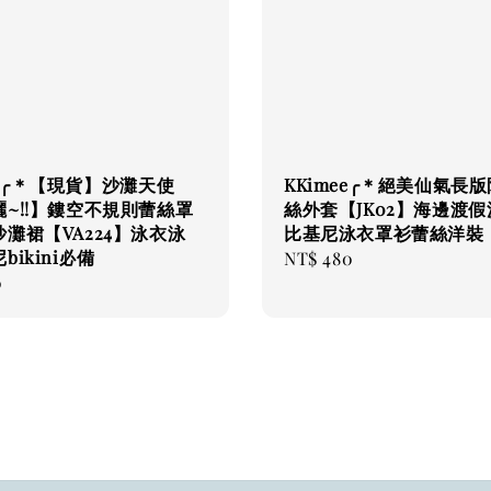
ee╭＊【現貨】沙灘天使
KKimee╭＊絕美仙氣長
~!!】鏤空不規則蕾絲罩
絲外套【JK02】海邊渡
灘裙【VA224】泳衣泳
比基尼泳衣罩衫蕾絲洋裝
bikini必備
Regular
NT$ 480
0
price