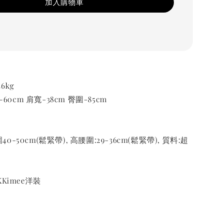
加入購物車
46kg
60cm 肩寬-38cm 臀圍-85cm
圍40-50cm(鬆緊帶), 高腰圍:29-36cm(鬆緊帶), 質料:超
Kimee洋裝