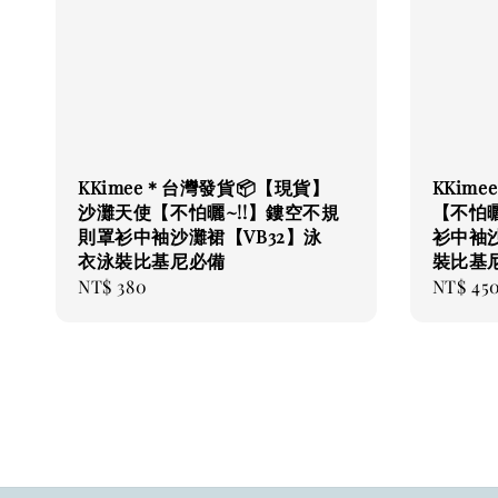
KKimee＊台灣發貨📦【現貨】
KKim
沙灘天使【不怕曬~!!】鏤空不規
【不怕曬
則罩衫中袖沙灘裙【VB32】泳
衫中袖沙
衣泳裝比基尼必備
裝比基尼
Regular
NT$ 380
Regular
NT$ 45
price
price