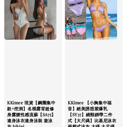
KKimee 現貨【鋼圈集中
KKimee 【小胸集中福
款+挖洞】名模露背超修
音】絕美誘惑紫爆乳
身露腰性感流蘇【SA75】
【SY37】繞頸綁帶二件
連身泳衣連身泳裝 遊泳
式【大尺碼】比基尼泳衣
衣 bikini
兩截式泳衣 大碼 大尺碼