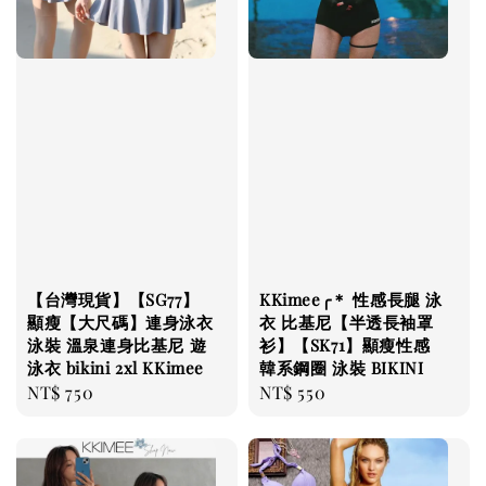
【台灣現貨】【SG77】
KKimee╭＊ 性感長腿 泳
顯瘦【大尺碼】連身泳衣
衣 比基尼【半透長袖罩
泳裝 溫泉連身比基尼 遊
衫】【SK71】顯瘦性感
泳衣 bikini 2xl KKimee
韓系鋼圈 泳裝 BIKINI
Regular
NT$ 750
Regular
NT$ 550
price
price