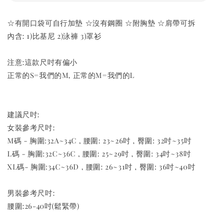
☆有開口袋可自行加墊 ☆沒有鋼圈 ☆附胸墊 ☆肩帶可拆
內含: 1)比基尼 2)泳褲 3)罩衫
注意:這款尺吋有偏小
正常的S=我們的M, 正常的M=我們的L
建議尺吋:
女裝參考尺吋:
M碼 - 胸圍:32A~34C , 腰圍: 23~26吋 , 臀圍: 32吋~35吋
L碼 - 胸圍:32C~36C , 腰圍: 25~29吋 , 臀圍: 34吋~38吋
XL碼- 胸圍:34C~36D , 腰圍: 26~31吋 , 臀圍: 36吋~40吋
男裝參考尺吋:
腰圍:26-40吋(鬆緊帶)