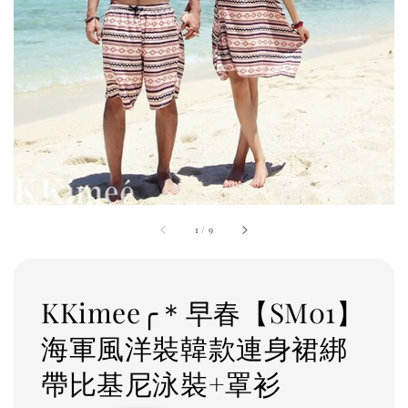
1
/
9
KKimee╭＊早春【SM01】
海軍風洋裝韓款連身裙綁
帶比基尼泳裝+罩衫