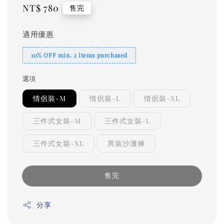
Regular
NT$ 780
售完
price
適用優惠
10% OFF min. 2 items purchased
選項
情侶裝-M
情侶裝-L
情侶裝-XL
三件式女裝-M
三件式女裝-L
三件式女裝-XL
男裝沙灘褲
售完
分享