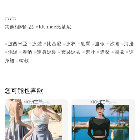
↓↓↓↓↓
其他相關商品 #KKimee比基尼
#波西米亞 #泳裝 #比基尼 #泳衣 #氣質 #渡假 #沙灘 #海邊
#泡湯 #春吶 #連身泳裝 #套裝泳衣 #遮肚 #遮臀 #圖騰 #連
身裙 #韓款
您可能也喜歡