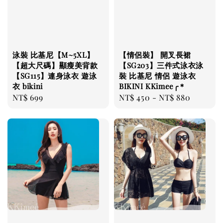
泳裝 比基尼【M~5XL】
【情侶裝】 開叉長裙
【超大尺碼】顯瘦美背款
【SG203】三件式泳衣泳
【SG115】連身泳衣 遊泳
裝 比基尼 情侶 遊泳衣
衣 bikini
BIKINI KKimee╭＊
Regular
NT$ 699
Regular
NT$ 450
-
NT$ 880
price
price