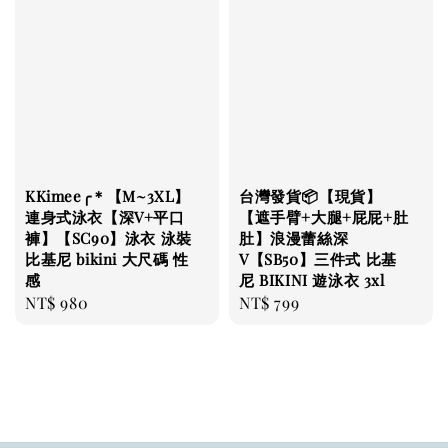
KKimee╭＊【M~3XL】
台灣發貨📦【現貨】
連身式泳衣【深V+平口
【遮手臂+大腿+屁屁+肚
褲】【SC90】泳衣 泳裝
肚】浪漫蕾絲深
比基尼 bikini 大尺碼 性
V【SB50】三件式 比基
感
尼 BIKINI 遊泳衣 3xl
Regular
NT$ 980
Regular
NT$ 799
price
price