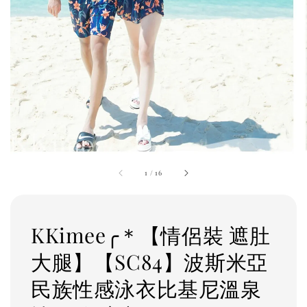
1
/
16
KKimee╭＊【情侶裝 遮肚
大腿】【SC84】波斯米亞
民族性感泳衣比基尼溫泉