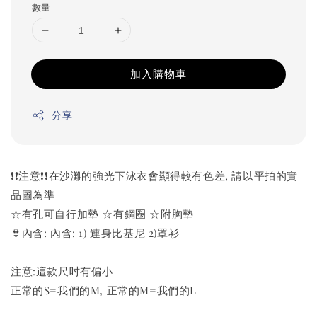
數量
加入購物車
分享
❗️❗️注意❗️❗️在沙灘的強光下泳衣會顯得較有色差, 請以平拍的實
品圖為準
☆有孔可自行加墊 ☆有鋼圈 ☆附胸墊
👙內含: 內含: 1) 連身比基尼 2)罩衫
注意:這款尺吋有偏小
正常的S=我們的M, 正常的M=我們的L