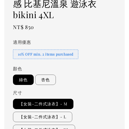
感 比基尼溫泉 遊泳衣
bikini 4XL
Regular
NT$ 850
price
適用優惠
10% OFF min. 2 items purchased
顏色
綠色
杏色
尺寸
【女裝-二件式泳衣】- M
【女裝-二件式泳衣】- L