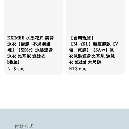
KKIMEE 水墨花卉 美背
【台灣現貨】
泳衣【掛脖+不規則裙
【M~3XL】顯瘦褲款【V
襬】【SK67】泳裝連身
領 +寬褲】【SA97】泳
泳衣 比基尼 遊泳衣
衣泳裝連身比基尼 遊泳
bikini
衣 bikini 大尺碼
Regular
NT$ 799
Regular
NT$ 699
price
price
付款方式