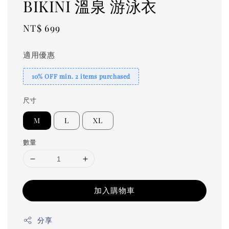
BIKINI 溫泉 游泳衣
Regular
NT$ 699
price
適用優惠
10% OFF min. 2 items purchased
尺寸
M
L
XL
數量
加入購物車
分享