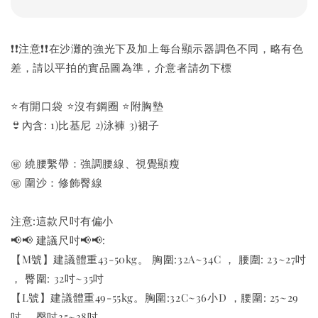
❗️❗️注意❗️❗️在沙灘的強光下及加上每台顯示器調色不同，略有色
差，請以平拍的實品圖為準，介意者請勿下標
⭐️有開口袋 ⭐️沒有鋼圈 ⭐️附胸墊
👙內含: 1)比基尼 2)泳褲 3)裙子
㊙️ 繞腰繫帶：強調腰線、視覺顯瘦
㊙️ 圍沙：修飾臀線
注意:這款尺吋有偏小
📢📢 建議尺吋📢📢:
【M號】建議體重43-50kg。 胸圍:32A~34C ， 腰圍: 23~27吋
， 臀圍: 32吋~35吋
【L號】建議體重49-55kg。胸圍:32C~36小D ，腰圍: 25~29
吋 ，臀吋35~38吋