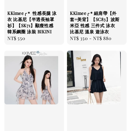
KKimee╭＊ 性感長腿 泳
KKimee╭＊細肩帶【外
衣 比基尼【半透長袖罩
套+美背】【SC83】波斯
衫】【SK71】顯瘦性感
米亞 性感 三件式 泳衣
韓系鋼圈 泳裝 BIKINI
比基尼 溫泉 遊泳衣
Regular
NT$ 550
Regular
NT$ 350
-
NT$ 880
price
price