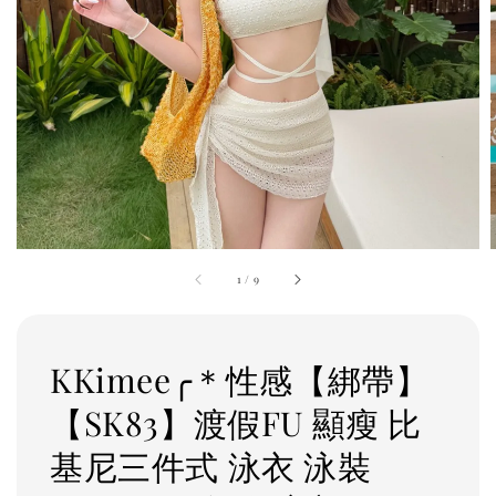
1
/
9
KKimee╭＊性感【綁帶】
【SK83】渡假FU 顯瘦 比
基尼三件式 泳衣 泳裝