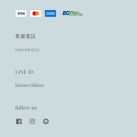
客服電話
0911063533
LINE ID
kkimeebikini
follow us