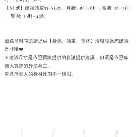
【XL號】建議體重55-64kg。胸圍:34C~36E ，腰圍: 26~31吋
， 臀圍: 36吋~40吋
如遇尺吋問題請提供【身高、體重、罩杯】洽聊聊為您建議
尺寸哦❤️
⚠️建議尺寸是依照買家提供的資訊提供建議，但還是依照每
個人實際的身型為主，
畢竟每個人的身材比例不一樣哦。