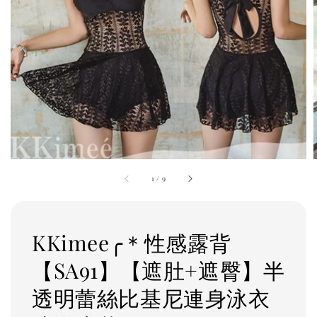
1
/
9
KKimee╭＊性感露背
【SA91】【遮肚+遮臀】半
透明蕾絲比基尼連身泳衣