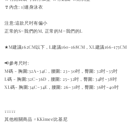
👙內含: 1)連身泳衣
注意:這款尺吋有偏小
正常的S=我們的M, 正常的M=我們的L
★M建議162CM以下 , L建議160-168CM , XL建議166-175CM
📢參考尺吋:
M碼 - 胸圍:32A~34C , 腰圍: 23~30吋 , 臀圍: 32吋~35吋
L碼 - 胸圍:32C~36D , 腰圍: 25~32吋 , 臀圍: 34吋~38吋
XL碼- 胸圍:34C~34E , 腰圍: 26~31吋 , 臀圍: 36吋~40吋
↓↓↓↓↓
其他相關商品 #KKimee比基尼