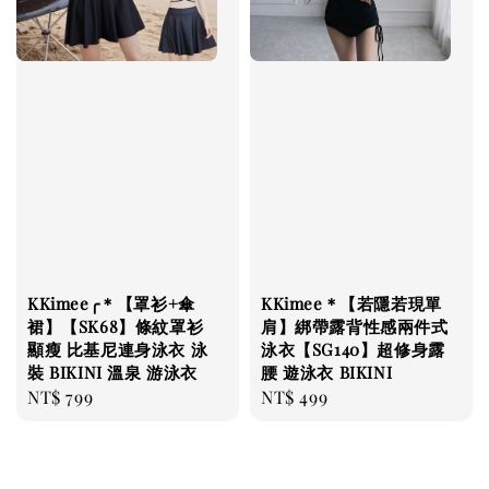
KKimee╭＊【罩衫+傘
KKimee＊【若隱若現單
裙】【SK68】條紋罩衫
肩】綁帶露背性感兩件式
顯瘦 比基尼連身泳衣 泳
泳衣【SG140】超修身露
裝 BIKINI 溫泉 游泳衣
腰 遊泳衣 BIKINI
Regular
NT$ 799
Regular
NT$ 499
price
price