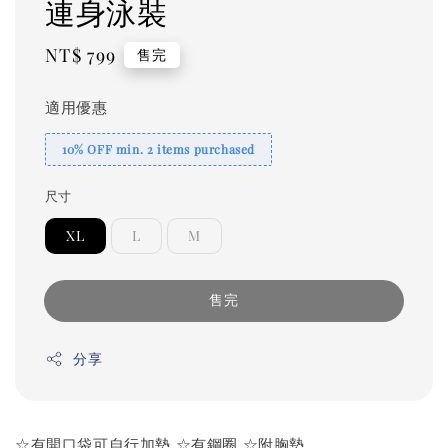
連身泳裝
Regular
NT$ 799
售完
price
適用優惠
10% OFF min. 2 items purchased
尺寸
XL
L
M
售完
分享
☆有開口袋可自行加墊 ☆有鋼圈 ☆附胸墊