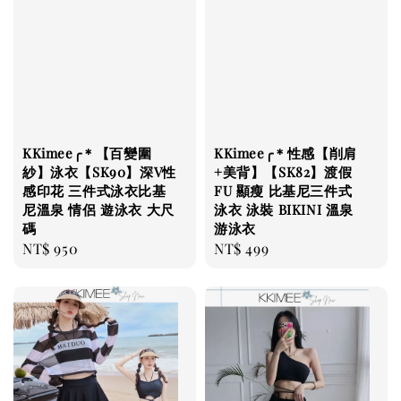
KKimee╭＊【百變圍
KKimee╭＊性感【削肩
紗】泳衣【SK90】深V性
+美背】【SK82】渡假
感印花 三件式泳衣比基
FU 顯瘦 比基尼三件式
尼溫泉 情侶 遊泳衣 大尺
泳衣 泳裝 BIKINI 溫泉
碼
游泳衣
Regular
NT$ 950
Regular
NT$ 499
price
price