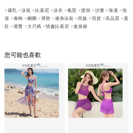
#爆乳 #泳裝 #比基尼 #泳衣 #氣質 #渡假 #沙灘 #海邊 #泡
湯 #春吶 #鋼圈 #厚墊 #連身泳裝 #民族 #現貨 #高品質 #遮
肚 #遮臀 #大尺碼 #情趣比基尼 #連身裙
您可能也喜歡