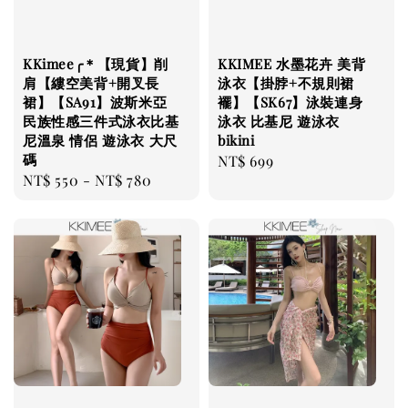
KKimee╭＊【現貨】削
KKIMEE 水墨花卉 美背
肩【縷空美背+開叉長
泳衣【掛脖+不規則裙
裙】【SA91】波斯米亞
襬】【SK67】泳裝連身
民族性感三件式泳衣比基
泳衣 比基尼 遊泳衣
尼溫泉 情侶 遊泳衣 大尺
bikini
碼
Regular
NT$ 699
Regular
NT$ 550
-
NT$ 780
price
price