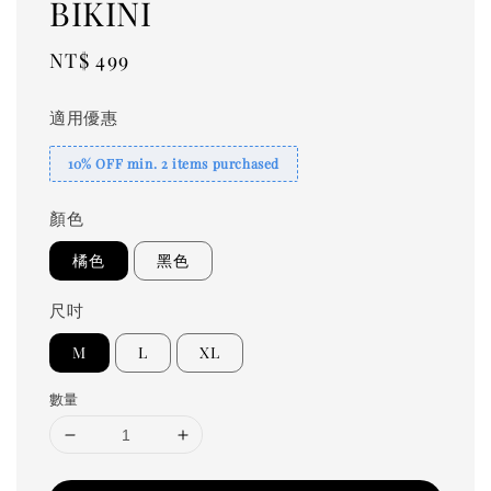
BIKINI
Regular
NT$ 499
price
適用優惠
10% OFF min. 2 items purchased
顏色
橘色
黑色
尺吋
M
L
XL
數量