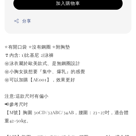
加入購物車
分享
⭐️有開口袋 ⭐️沒有鋼圈 ⭐️附胸墊
👙內含: 1)比基尼 2)泳褲
㊙️泳衣屬於歐美款式、是無鋼圈設計
㊙️小胸女孩想要『集中、爆乳』的感覺
㊙️可以加購【AE001】，效果更好
注意:這款尺吋有偏小
📢參考尺吋
【M號】胸圍 30CD/32ABC/34AB，腰圍：23~27吋，適合體
重42-50kg。