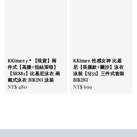
KKimee╭＊【現貨】兩
KKimee 性感女神 比基
件式【高腰+扭結深領】
尼【長腿款+圍沙】泳衣
【SE881】比基尼泳衣 兩
泳裝【SJ55】三件式套裝
截式泳衣 BIKINI 泳裝
BIKINI
Regular
NT$ 480
Regular
NT$ 699
price
price