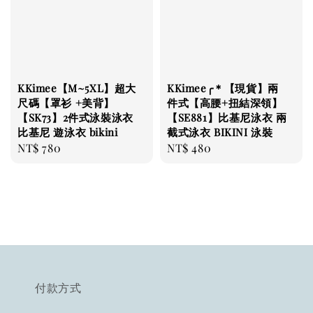
KKimee【M~5XL】超大
KKimee╭＊【現貨】兩
尺碼【罩衫 +美背】
件式【高腰+扭結深領】
【SK73】2件式泳裝泳衣
【SE881】比基尼泳衣 兩
比基尼 遊泳衣 bikini
截式泳衣 BIKINI 泳裝
Regular
NT$ 780
Regular
NT$ 480
price
price
付款方式