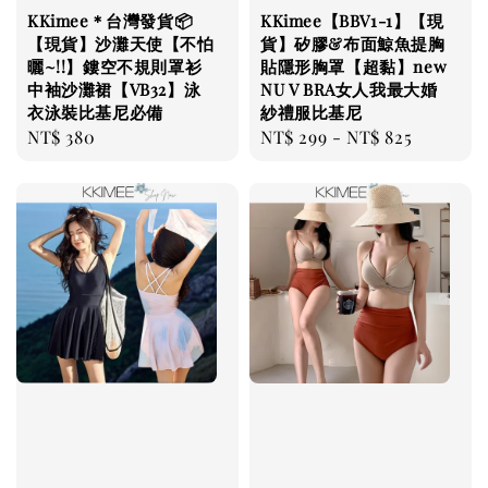
KKimee＊台灣發貨📦
KKimee【BBV1-1】【現
【現貨】沙灘天使【不怕
貨】矽膠&布面鯨魚提胸
曬~!!】鏤空不規則罩衫
貼隱形胸罩【超黏】new
中袖沙灘裙【VB32】泳
NU V BRA女人我最大婚
衣泳裝比基尼必備
紗禮服比基尼
Regular
NT$ 380
Regular
NT$ 299
-
NT$ 825
price
price