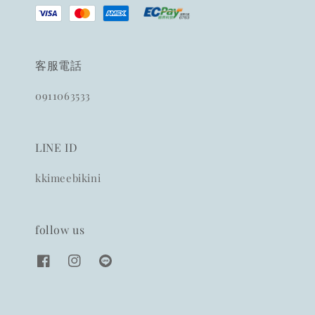
客服電話
0911063533
LINE ID
kkimeebikini
follow us