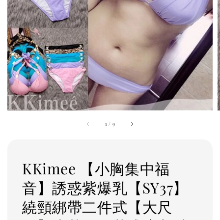
1
/
9
KKimee 【小胸集中福
音】誘惑紫爆乳【SY37】
繞頸綁帶二件式【大尺