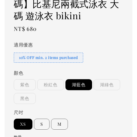
碼】比基尼兩截式泳衣 大
碼 遊泳衣 bikini
Regular
NT$ 680
price
適用優惠
10% OFF min. 2 items purchased
顏色
紫色
粉紅色
湖藍色
湖綠色
黑色
尺吋
XS
S
M
數量