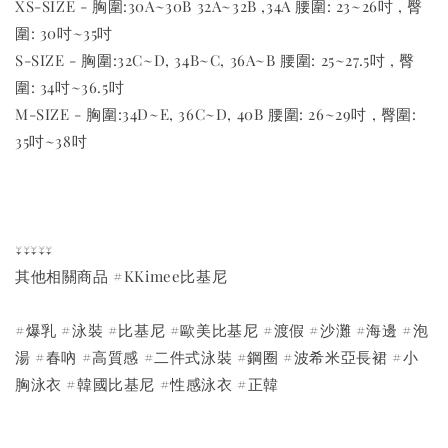
XS-SIZE - 胸圍:30A~30B 32A~32B ,34A 腰圍: 23~26吋 , 臀
圍: 30吋~35吋
S-SIZE - 胸圍:32C~D, 34B~C, 36A~B 腰圍: 25~27.5吋 , 臀
圍: 34吋~36.5吋
M-SIZE - 胸圍:34D~E, 36C~D, 40B 腰圍: 26~29吋 , 臀圍:
35吋~38吋
↓↓↓↓↓
其他相關商品 #KKimee比基尼
#爆乳 #泳裝 #比基尼 #歐美比基尼 #渡假 #沙灘 #海邊 #泡
湯 #春吶 #高質感 #二件式泳裝 #鋼圈 #波希米亞長裙 #小
胸泳衣 #韓國比基尼 #性感泳衣 #正韓