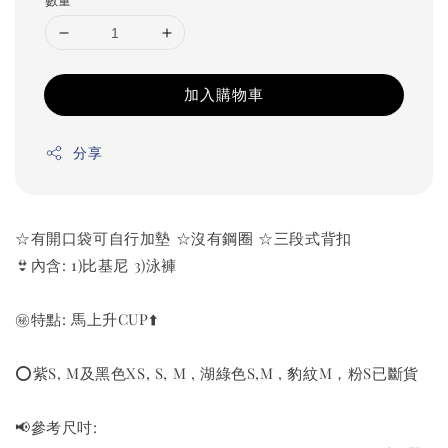
加入購物車
分享
☆有開口袋可自行加墊 ☆沒有鋼圈 ☆三段式背扣
👙內含: 1)比基尼 3)泳褲
㊙️特點: 馬上升CUP⬆️
⭕️紫S, M及黑色XS, S, M , 湖綠色S,M , 豹紋M，粉S已斷貨
📢參考尺吋: