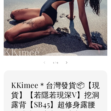
1
/
9
KKimee＊台灣發貨📦【現
貨】【若隱若現深V】挖洞
露背【SB45】超修身露腰