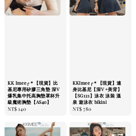
KK Imee╭＊【現貨】比
KKImee╭＊【現貨】連
基尼專用矽膠三角墊 深V
身比基尼【深V +美背】
爆乳集中托高胸墊罩杯升
【SG121】泳衣 泳裝 溫
級魔術胸墊【AS40】
泉 遊泳衣 bikini
Regular
NT$ 140
Regular
NT$ 780
price
price