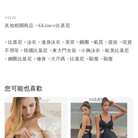
↓↓↓↓↓
其他相關商品 #KKimee比基尼
#比基尼 #泳衣 #連身泳衣 #美背 #鋼圈 #氣質 #渡假 #現貨
不用等 #韓國比基尼 #東大門女裝 #小胸泳衣 #歐美比基尼
#鋼圈比基尼 #修身 #大尺碼 #比基尼 #顯瘦 #顯瘦
您可能也喜歡