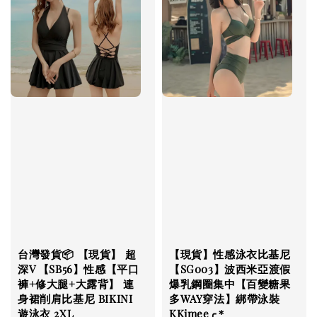
台灣發貨📦 【現貨】 超
【現貨】性感泳衣比基尼
深V 【SB56】性感【平口
【SG003】波西米亞渡假
褲+修大腿+大露背】 連
爆乳鋼圈集中【百變糖果
身裙削肩比基尼 BIKINI
多WAY穿法】綁帶泳裝
遊泳衣 2XL
KKimee╭＊