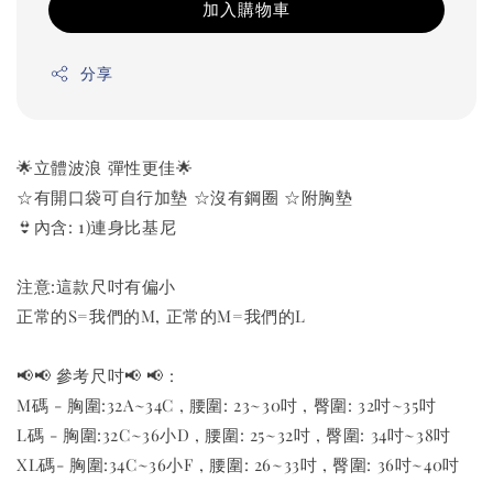
加入購物車
分享
🌟立體波浪 彈性更佳🌟
☆有開口袋可自行加墊 ☆沒有鋼圈 ☆附胸墊
👙內含: 1)連身比基尼
注意:這款尺吋有偏小
正常的S=我們的M, 正常的M=我們的L
📢📢 參考尺吋📢 📢 :
M碼 - 胸圍:32A~34C , 腰圍: 23~30吋 , 臀圍: 32吋~35吋
L碼 - 胸圍:32C~36小D , 腰圍: 25~32吋 , 臀圍: 34吋~38吋
XL碼- 胸圍:34C~36小F , 腰圍: 26~33吋 , 臀圍: 36吋~40吋