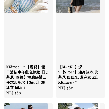
KKimee╭＊【現貨】假
【M~2XL】深
日清新牛仔藍色條紋【比
V【SF632】連身泳衣 比
基尼+短褲】性感綁帶三
基尼 BIKINI 遊泳衣 2xl
件式比基尼【SA95】遊
KKimee╭＊
泳衣 bikini
Regular
NT$ 780
Regular
NT$ 580
price
price