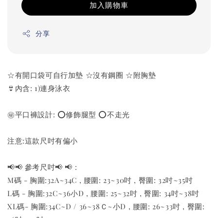
加入購物車
分享
☆有開口袋可自行加墊 ☆沒有鋼圈 ☆附胸墊
👙內含: 1)連身泳衣
㊙️平口褲設計: ⭕️修飾腿型 ⭕️不走光
注意:這款尺吋有偏小
📢📢 參考尺吋📢 📢 :
M碼 - 胸圍:32A~34C , 腰圍: 23~30吋 , 臀圍: 32吋~35吋
L碼 - 胸圍:32C~36小D , 腰圍: 25~32吋 , 臀圍: 34吋~38吋
XL碼- 胸圍:34C~D / 36~38Ｃ~小D , 腰圍: 26~33吋 , 臀圍: