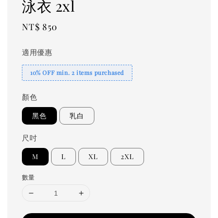
泳衣 2xl
Regular
NT$ 850
price
適用優惠
10% OFF min. 2 items purchased
顏色
黑色
乳白
尺吋
M
L
XL
2XL
數量