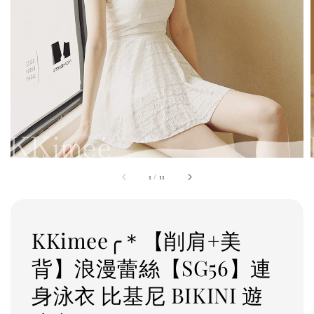
1
/
11
KKimee╭＊【削肩+美
背】浪漫蕾絲【SG56】連
身泳衣 比基尼 BIKINI 遊