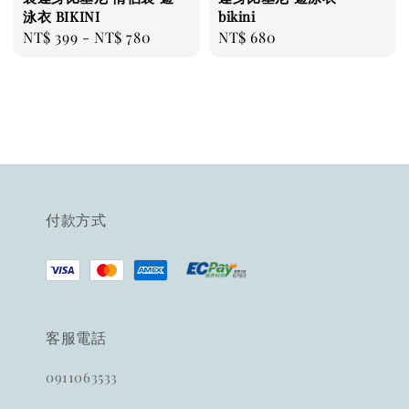
泳衣 BIKINI
bikini
Regular
NT$ 399
-
NT$ 780
Regular
NT$ 680
price
price
付款方式
客服電話
0911063533