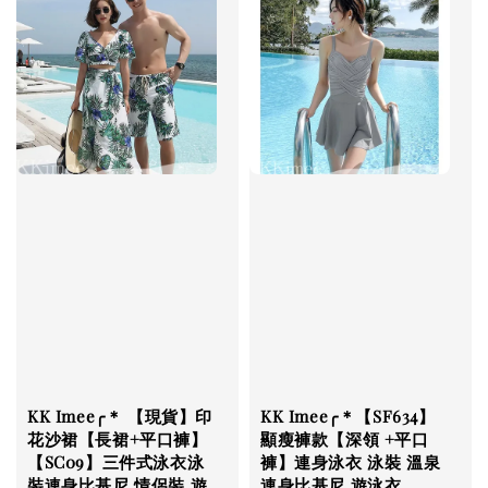
KK Imee╭＊ 【現貨】印
KK Imee╭＊【SF634】
花沙裙【長裙+平口褲】
顯瘦褲款【深領 +平口
【SC09】三件式泳衣泳
褲】連身泳衣 泳裝 溫泉
裝連身比基尼 情侶裝 遊
連身比基尼 遊泳衣