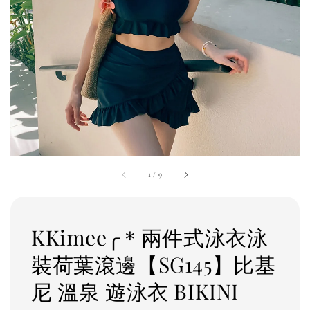
1
/
9
KKimee╭＊兩件式泳衣泳
裝荷葉滾邊【SG145】比基
尼 溫泉 遊泳衣 BIKINI