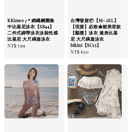
KKimee╭＊綁繩鋼圈集
台灣發貨📦【M~2XL】
中比基尼泳衣【SB44】
【現貨】必敗傘裙美背款
二件式綁帶泳衣泳裝性感
【顯瘦】泳衣 連身比基
比基尼 大尺碼遊泳衣
尼 大尺碼遊泳衣
bikini【SC15】
Regular
NT$ 799
Regular
NT$ 650
price
price