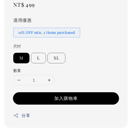
Regular
NT$ 499
price
適用優惠
10% OFF min. 2 items purchased
尺吋
M
L
XL
數量
加入購物車
分享