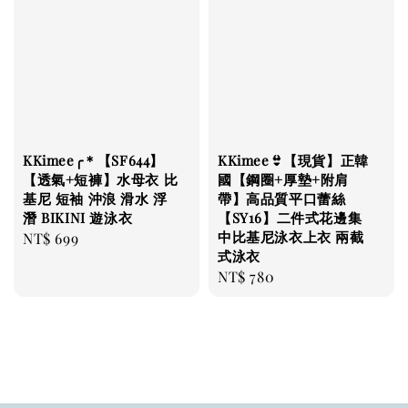
KKimee╭＊【SF644】
KKimee👙【現貨】正韓
【透氣+短褲】水母衣 比
國【鋼圈+厚墊+附肩
基尼 短袖 沖浪 滑水 浮
帶】高品質平口蕾絲
潛 BIKINI 遊泳衣
【SY16】二件式花邊集
中比基尼泳衣上衣 兩截
Regular
NT$ 699
式泳衣
price
Regular
NT$ 780
price