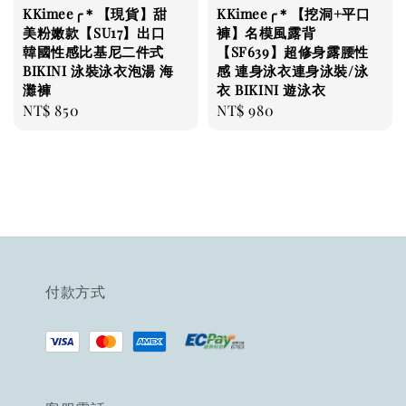
KKimee╭＊【現貨】甜
KKimee╭＊【挖洞+平口
美粉嫩款【SU17】出口
褲】名模風露背
韓國性感比基尼二件式
【SF639】超修身露腰性
BIKINI 泳裝泳衣泡湯 海
感 連身泳衣連身泳裝/泳
灘褲
衣 BIKINI 遊泳衣
Regular
NT$ 850
Regular
NT$ 980
price
price
付款方式