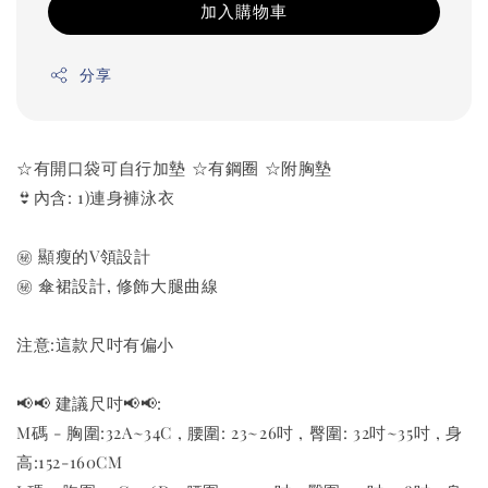
加入購物車
分享
☆有開口袋可自行加墊 ☆有鋼圈 ☆附胸墊
👙內含: 1)連身褲泳衣
㊙️ 顯瘦的V領設計
㊙️ 傘裙設計, 修飾大腿曲線
注意:這款尺吋有偏小
📢📢 建議尺吋📢📢:
M碼 - 胸圍:32A~34C , 腰圍: 23~26吋 , 臀圍: 32吋~35吋 , 身
高:152-160CM