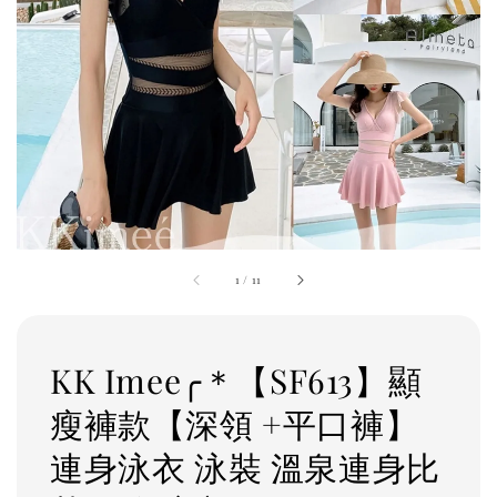
1
/
11
KK Imee╭＊【SF613】顯
瘦褲款【深領 +平口褲】
連身泳衣 泳裝 溫泉連身比