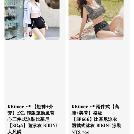
KKimee╭＊【短褲+外
KKimee╭＊兩件式【高
套】2XL 韓版運動風背
腰+美背】格紋
心三件式泳裝比基尼
【SF666】比基尼泳衣
【SG46】遊泳衣 BIKINI
兩截式泳衣 BIKINI 泳裝
大尺碼
Regular
NT$ 799