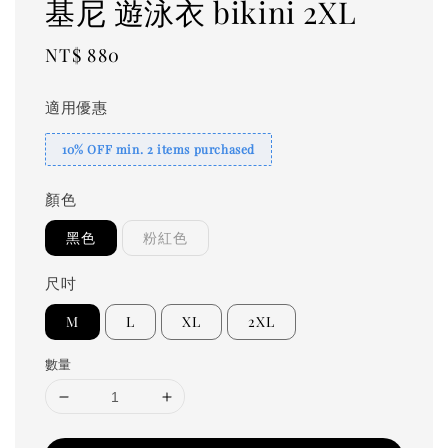
基尼 遊泳衣 bikini 2XL
Regular
NT$ 880
price
適用優惠
10% OFF min. 2 items purchased
顏色
黑色
粉紅色
尺吋
M
L
XL
2XL
數量