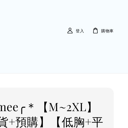
登入
購物車
Imee╭＊【M~2XL】
貨+預購】【低胸+平