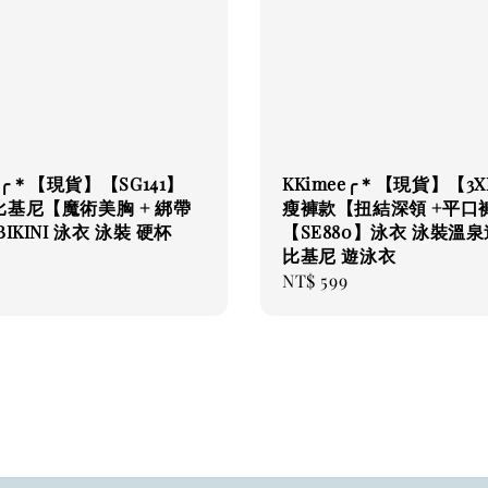
ee╭＊【現貨】【SG141】
KKimee╭＊【現貨】【3
基尼【魔術美胸 + 綁帶
瘦褲款【扭結深領 +平口
IKINI 泳衣 泳裝 硬杯
【SE880】泳衣 泳裝溫
比基尼 遊泳衣
9
Regular
NT$ 599
price