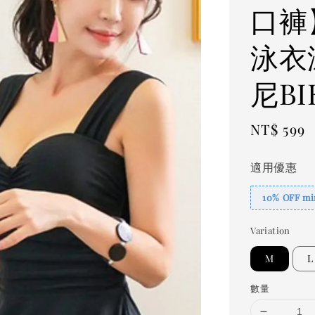
口褲
泳衣
尼BI
Regular
NT$ 599
price
適用優惠
10% OFF min
Variation
M
L
數量