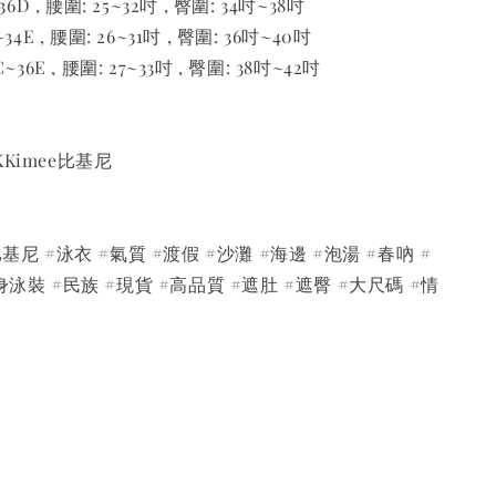
36D , 腰圍: 25~32吋 , 臀圍: 34吋~38吋
34E , 腰圍: 26~31吋 , 臀圍: 36吋~40吋
~36E , 腰圍: 27~33吋 , 臀圍: 38吋~42吋
Kimee比基尼
基尼 #泳衣 #氣質 #渡假 #沙灘 #海邊 #泡湯 #春吶 #
身泳裝 #民族 #現貨 #高品質 #遮肚 #遮臀 #大尺碼 #情