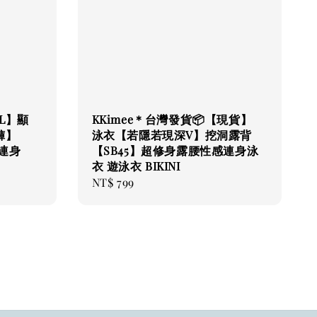
XL】顯
KKimee＊台灣發貨📦【現貨】
褲】
泳衣【若隱若現深V】挖洞露背
泉連身
【SB45】超修身露腰性感連身泳
衣 遊泳衣 BIKINI
Regular
NT$ 799
price