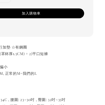
加入購物車
行加墊 ☆有鋼圈
(罩杯厚1.5CM) + 2)平口短褲
有偏小
M, 正常的M=我們的L
34C , 腰圍: 23~30吋 , 臀圍: 32吋~35吋