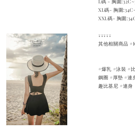
L碼 - 胸圍:32C~
XL碼- 胸圍:34C~
XXL碼- 胸圍:34C
↓↓↓↓↓
其他相關商品 #K
#爆乳 #泳裝 #比
鋼圈 #厚墊 #連
趣比基尼 #連身