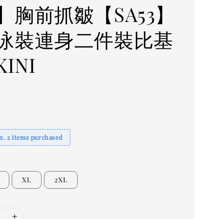
】胸前抓皺【SA53】
泳裝連身二件裝比基
KINI
. 2 items purchased
XL
2XL