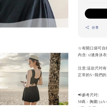
分享
☆有開口袋可自
內含: 1)連身泳衣
注意:這款尺吋
正常的S=我們的
📢參考尺吋:
M碼 - 胸圍:32A~