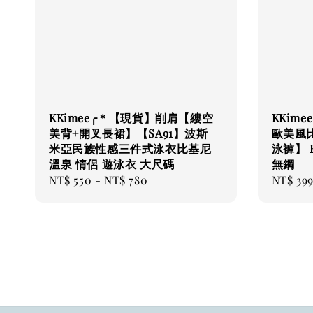
KKimee╭＊【現貨】削肩【縷空
KKim
美背+開叉長裙】【SA91】波斯
歐美風比
米亞民族性感三件式泳衣比基尼
泳褲】 B
溫泉 情侶 遊泳衣 大尺碼
無鋼
Regular
NT$ 550
-
NT$ 780
Regular
NT$ 39
price
price