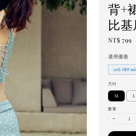
背+
比基尼
Regular
NT$ 799
price
適用優惠
10% OFF min
尺吋
M
L
數量