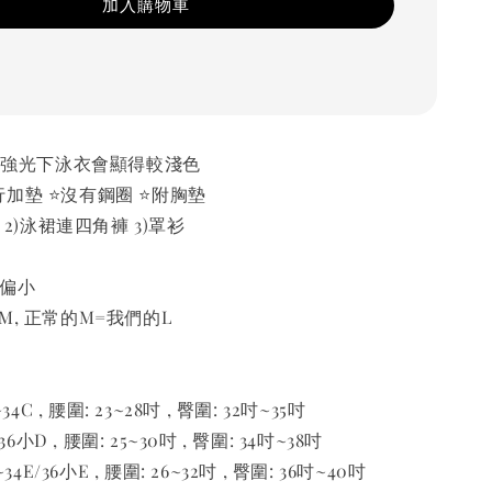
加入購物車
️在沙灘的強光下泳衣會顯得較淺色
加墊 ⭐️沒有鋼圈 ⭐️附胸墊
尼 2)泳裙連四角褲 3)罩衫
有偏小
M, 正常的M=我們的L
34C , 腰圍: 23~28吋 , 臀圍: 32吋~35吋
36小D , 腰圍: 25~30吋 , 臀圍: 34吋~38吋
34E/36小E , 腰圍: 26~32吋 , 臀圍: 36吋~40吋