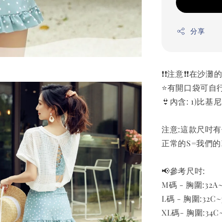
分享
❗️❗️注意❗️❗
⭐️有開口袋可自行
👙內含: 1)比基
注意:這款尺吋
正常的S=我們的
📢參考尺吋:
M碼 - 胸圍:32A~
L碼 - 胸圍:32C~
XL碼- 胸圍:34C~