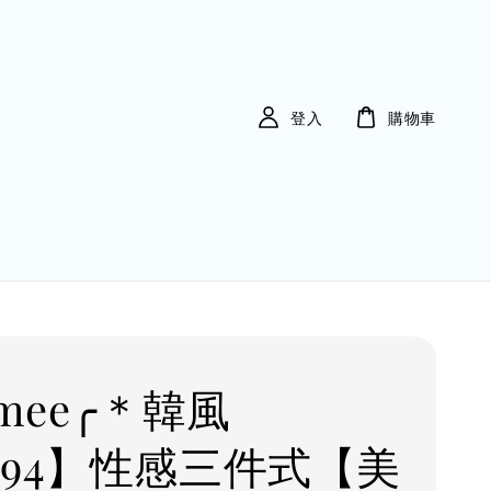
登入
購物車
Imee╭＊韓風
C94】性感三件式【美