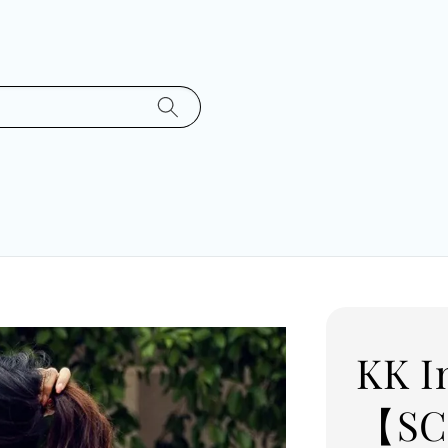
KK 
【S