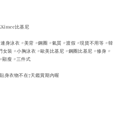
Kimee比基尼
#連身泳衣 #美背 #鋼圈 #氣質 #渡假 #現貨不用等 #韓
門女裝 #小胸泳衣 #歐美比基尼 #鋼圈比基尼 #修身 #
#顯瘦 #三件式
 貼身衣物不在7天鑑賞期內喔