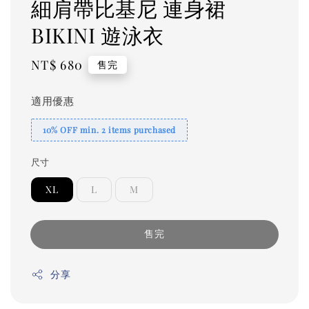
細肩帶比基尼 連身裙
BIKINI 遊泳衣
Regular
NT$ 680
售完
price
適用優惠
10% OFF min. 2 items purchased
尺寸
XL
L
M
售完
分享