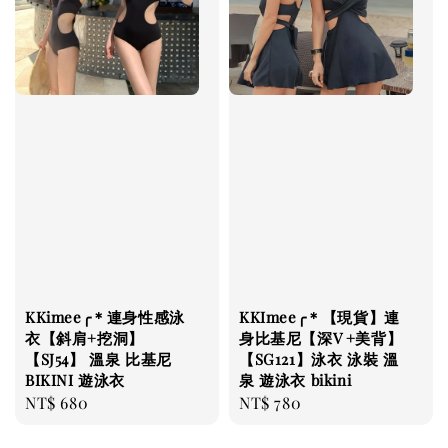
KKimee╭＊連身性感泳
KKImee╭＊【現貨】連
衣【斜肩+挖洞】
身比基尼【深V +美背】
【SJ54】 溫泉 比基尼
【SG121】泳衣 泳裝 溫
BIKINI 遊泳衣
泉 遊泳衣 bikini
Regular
NT$ 680
Regular
NT$ 780
price
price