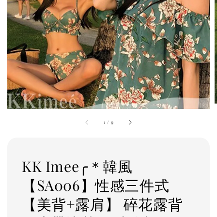
1
/
9
KK Imee╭＊韓風
【SA006】性感三件式
【美背+露肩】 碎花露背