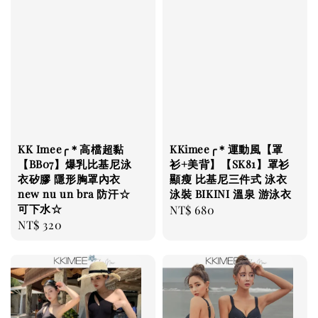
KK Imee╭＊高檔超黏
KKimee╭＊運動風【罩
【BB07】爆乳比基尼泳
衫+美背】【SK81】罩衫
衣矽膠 隱形胸罩內衣
顯瘦 比基尼三件式 泳衣
new nu un bra 防汗☆
泳裝 BIKINI 溫泉 游泳衣
可下水☆
Regular
NT$ 680
Regular
NT$ 320
price
price