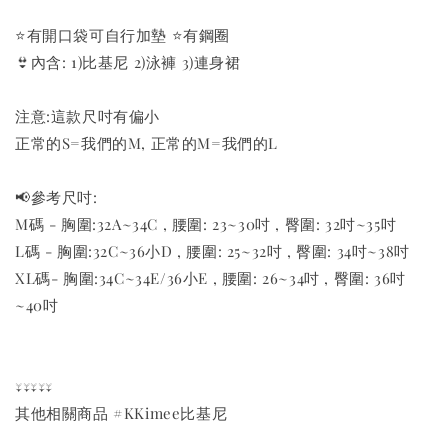
⭐️有開口袋可自行加墊 ⭐️有鋼圈
👙內含: 1)比基尼 2)泳褲 3)連身裙
注意:這款尺吋有偏小
正常的S=我們的M, 正常的M=我們的L
📢參考尺吋:
M碼 - 胸圍:32A~34C , 腰圍: 23~30吋 , 臀圍: 32吋~35吋
L碼 - 胸圍:32C~36小D , 腰圍: 25~32吋 , 臀圍: 34吋~38吋
XL碼- 胸圍:34C~34E/36小E , 腰圍: 26~34吋 , 臀圍: 36吋
~40吋
↓↓↓↓↓
其他相關商品 #KKimee比基尼