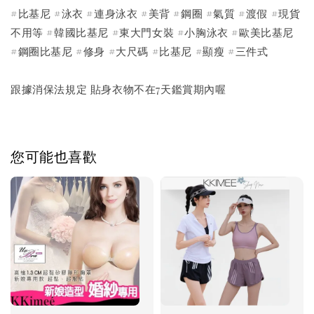
#比基尼 #泳衣 #連身泳衣 #美背 #鋼圈 #氣質 #渡假 #現貨
不用等 #韓國比基尼 #東大門女裝 #小胸泳衣 #歐美比基尼
#鋼圈比基尼 #修身 #大尺碼 #比基尼 #顯瘦 #三件式
跟據消保法規定 貼身衣物不在7天鑑賞期內喔
您可能也喜歡