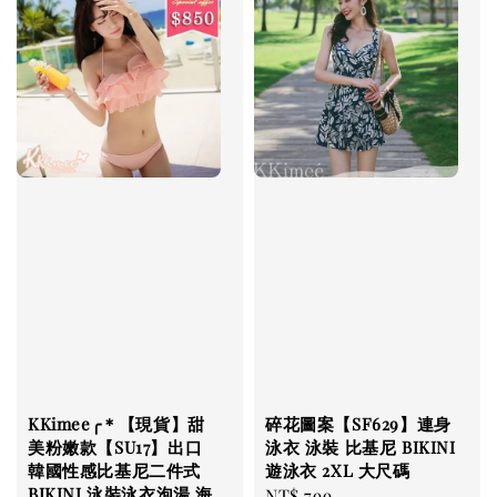
KKimee╭＊【現貨】甜
碎花圖案【SF629】連身
美粉嫩款【SU17】出口
泳衣 泳裝 比基尼 BIKINI
韓國性感比基尼二件式
遊泳衣 2XL 大尺碼
BIKINI 泳裝泳衣泡湯 海
Regular
NT$ 799