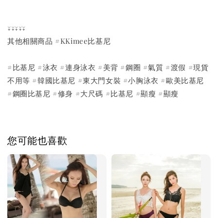
↓↓↓↓↓
其他相關商品 #KKimee比基尼
#比基尼 #泳衣 #連身泳衣 #美背 #鋼圈 #氣質 #渡假 #現貨
不用等 #韓國比基尼 #東大門女裝 #小胸泳衣 #歐美比基尼
#鋼圈比基尼 #修身 #大尺碼 #比基尼 #顯瘦 #顯瘦
您可能也喜歡