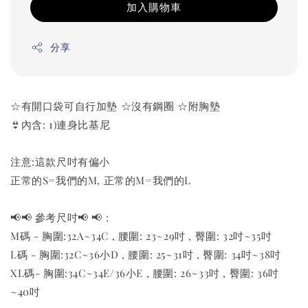
加入購物車
分享
☆有開口袋可自行加墊 ☆沒有鋼圈 ☆附胸墊
👙內含: 1)連身比基尼
注意:這款尺吋有偏小
正常的S=我們的M, 正常的M=我們的L
📢📢 參考尺吋📢 📢 :
M碼 - 胸圍:32A~34C , 腰圍: 23~29吋 , 臀圍: 32吋~35吋
L碼 - 胸圍:32C~36小D , 腰圍: 25~31吋 , 臀圍: 34吋~38吋
XL碼- 胸圍:34C~34E/36小E , 腰圍: 26~33吋 , 臀圍: 36吋
~40吋