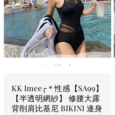
1
/
12
KK Imee╭＊性感【SA99】
【半透明網紗】 修腰大露
背削肩比基尼 BIKINI 連身