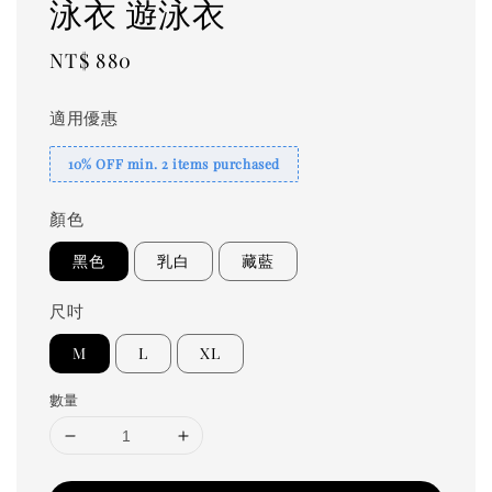
泳衣 遊泳衣
Regular
NT$ 880
price
適用優惠
10% OFF min. 2 items purchased
顏色
黑色
乳白
藏藍
尺吋
M
L
XL
數量