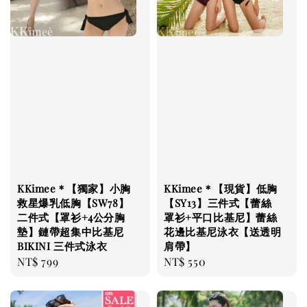
KKimee＊【獨家】小胸
KKimee＊【現貨】低胸
救星爆乳低胸【SW78】
【SY13】三件式【蕾絲
二件式【罩衫+4公分胸
罩衫+平口比基尼】蕾絲
墊】鏈帶超集中比基尼
花邊比基尼泳衣【送透明
BIKINI 三件式泳衣
肩帶】
Regular
NT$ 799
Regular
NT$ 550
price
price