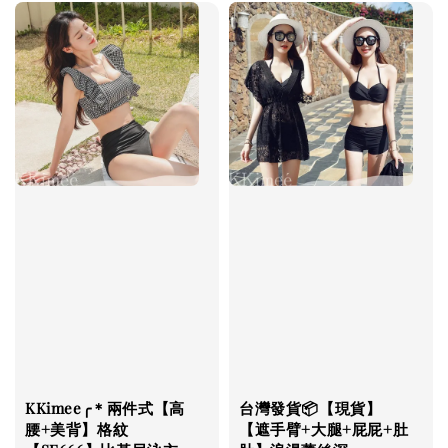
KKimee╭＊兩件式【高
台灣發貨📦【現貨】
腰+美背】格紋
【遮手臂+大腿+屁屁+肚