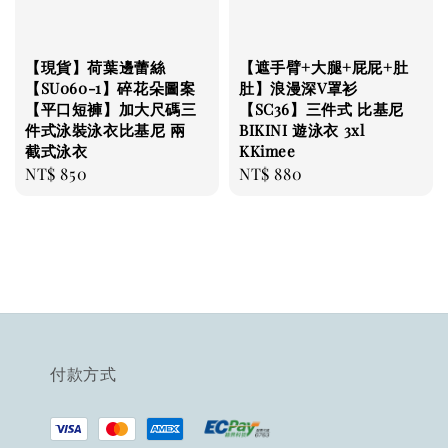
【現貨】荷葉邊蕾絲
【遮手臂+大腿+屁屁+肚
【SU060-1】碎花朵圖案
肚】浪漫深V罩衫
【平口短褲】加大尺碼三
【SC36】三件式 比基尼
件式泳裝泳衣比基尼 兩
BIKINI 遊泳衣 3xl
截式泳衣
KKimee
Regular
NT$ 850
Regular
NT$ 880
price
price
付款方式