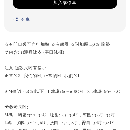
加入購物車
分享
☆有開口袋可自行加墊 ☆有鋼圈 ☆附加厚2.5CM胸墊
👙內含: 1)連身泳衣 (平口泳褲)
注意:這款尺吋有偏小
正常的S=我們的M, 正常的M=我們的L
★M建議162CM以下 , L建議160-168CM , XL建議166-175C
📢參考尺吋:
M碼 - 胸圍:32A~34C , 腰圍: 23~30吋 , 臀圍: 32吋~35吋
L碼 - 胸圍:32C~36D , 腰圍: 25~32吋 , 臀圍: 34吋~38吋