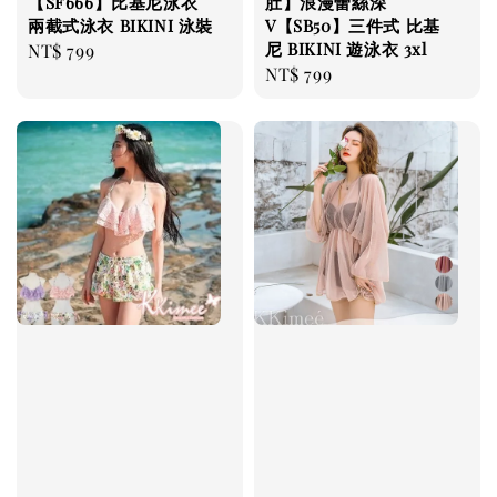
【SF666】比基尼泳衣
肚】浪漫蕾絲深
兩截式泳衣 BIKINI 泳裝
V【SB50】三件式 比基
尼 BIKINI 遊泳衣 3xl
Regular
NT$ 799
Regular
NT$ 799
price
price