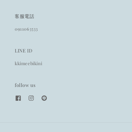
客服電話
0911063533
LINE ID
kkimeebikini
follow us