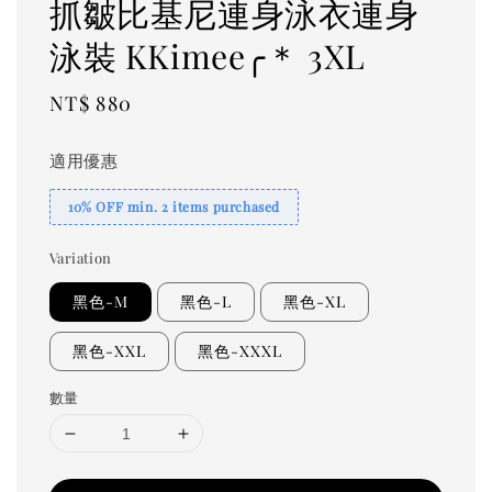
抓皺比基尼連身泳衣連身
泳裝 KKimee╭＊ 3XL
Regular
NT$ 880
price
適用優惠
10% OFF min. 2 items purchased
Variation
黑色-M
黑色-L
黑色-XL
黑色-XXL
黑色-XXXL
數量