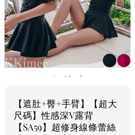
1
/
9
【遮肚+臀+手臂】【超大
尺碼】性感深V露背
【SA59】超修身線條蕾絲