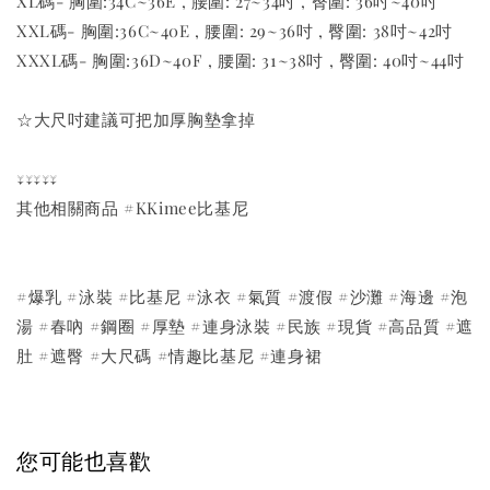
XL碼- 胸圍:34C~36E , 腰圍: 27~34吋 , 臀圍: 36吋~40吋
XXL碼- 胸圍:36C~40E , 腰圍: 29~36吋 , 臀圍: 38吋~42吋
XXXL碼- 胸圍:36D~40F , 腰圍: 31~38吋 , 臀圍: 40吋~44吋
☆大尺吋建議可把加厚胸墊拿掉
↓↓↓↓↓
其他相關商品 #KKimee比基尼
#爆乳 #泳裝 #比基尼 #泳衣 #氣質 #渡假 #沙灘 #海邊 #泡
湯 #春吶 #鋼圈 #厚墊 #連身泳裝 #民族 #現貨 #高品質 #遮
肚 #遮臀 #大尺碼 #情趣比基尼 #連身裙
您可能也喜歡