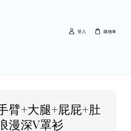
登入
購物車
手臂+大腿+屁屁+肚
浪漫深V罩衫