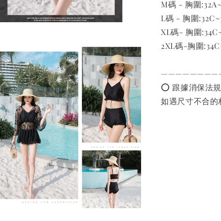
M碼 - 胸圍:32A~
L碼 - 胸圍:32C~
XL碼- 胸圍:34C~
2XL碼-胸圍:34C~
————————
⭕️ 跟據消保法
如遇尺寸不合的