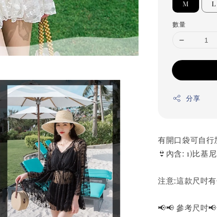
M
L
數量
分享
有開口袋可自行加
👙內含: 1)比基尼
注意:這款尺吋
📢📢 參考尺吋📢 