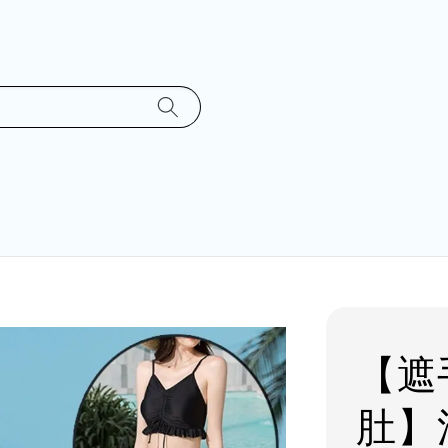
【遮
肚】