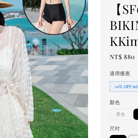
【S
BIKI
KKi
Regular
NT$ 880
price
適用優惠
10% OFF min
顏色
黑色
尺吋