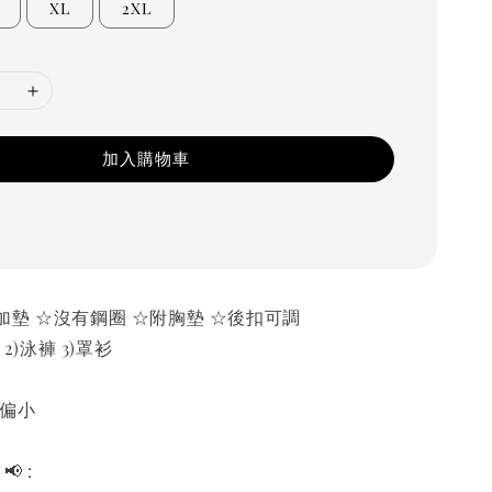
XL
2XL
加入購物車
墊 ☆沒有鋼圈 ☆附胸墊 ☆後扣可調
 2)泳褲 3)罩衫
有偏小
📢 :