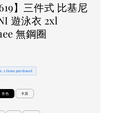
F619】三件式 比基尼
NI 遊泳衣 2xl
mee 無鋼圈
. 2 items purchased
杏色
卡其