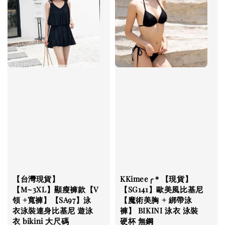
【台灣現貨】
KKimee╭＊【現貨】
【M~3XL】顯瘦褲款【V
【SG141】歐美風比基尼
領 +寬褲】【SA97】泳
【魔術美胸 + 綁帶泳
衣泳裝連身比基尼 遊泳
褲】 BIKINI 泳衣 泳裝
衣 bikini 大尺碼
硬杯 無鋼