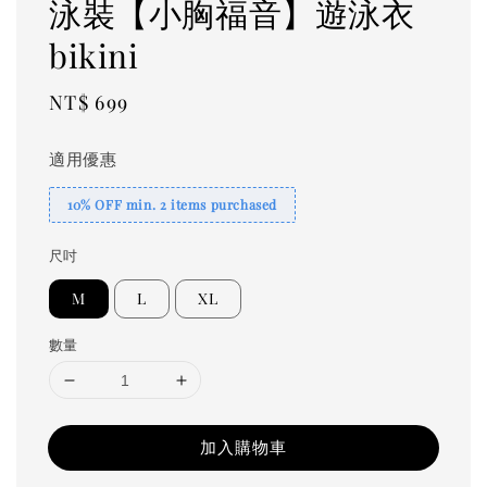
泳裝【小胸福音】遊泳衣
bikini
Regular
NT$ 699
price
適用優惠
10% OFF min. 2 items purchased
尺吋
M
L
XL
數量
加入購物車