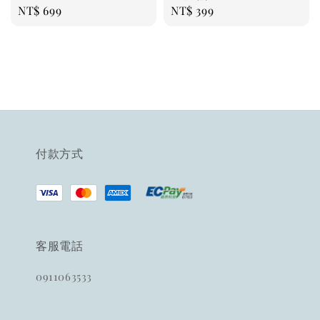
Regular
NT$ 699
Regular
NT$ 399
price
price
付款方式
客服電話
0911063533