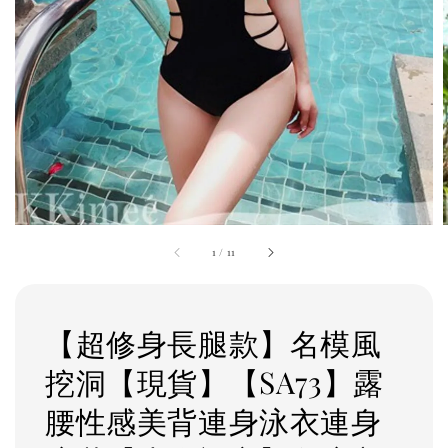
1
/
11
【超修身長腿款】名模風
挖洞【現貨】【SA73】露
腰性感美背連身泳衣連身