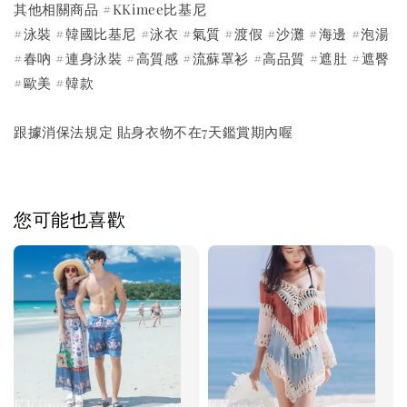
其他相關商品 #KKimee比基尼
#泳裝 #韓國比基尼 #泳衣 #氣質 #渡假 #沙灘 #海邊 #泡湯
#春吶 #連身泳裝 #高質感 #流蘇罩衫 #高品質 #遮肚 #遮臀
#歐美 #韓款
跟據消保法規定 貼身衣物不在7天鑑賞期內喔
您可能也喜歡