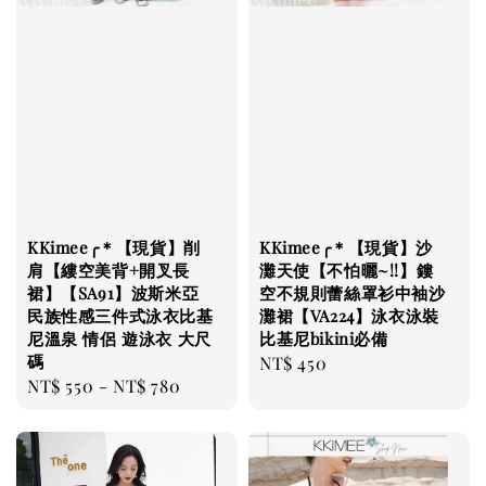
KKimee╭＊【現貨】削
KKimee╭＊【現貨】沙
肩【縷空美背+開叉長
灘天使【不怕曬~!!】鏤
裙】【SA91】波斯米亞
空不規則蕾絲罩衫中袖沙
民族性感三件式泳衣比基
灘裙【VA224】泳衣泳裝
尼溫泉 情侶 遊泳衣 大尺
比基尼bikini必備
碼
Regular
NT$ 450
Regular
NT$ 550
-
NT$ 780
price
price