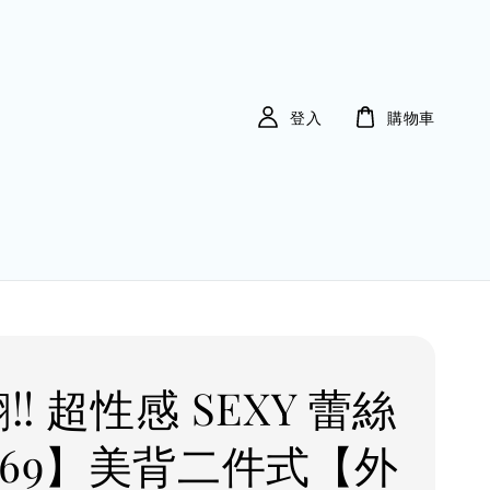
登入
購物車
翻!! 超性感 SEXY 蕾絲
K69】美背二件式【外