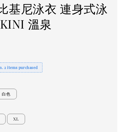
比基尼泳衣 連身式泳
IKINI 溫泉
. 2 items purchased
白色
XL