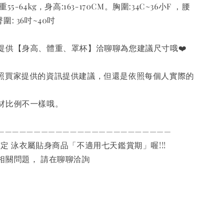
5-64kg，身高:163-170CM。胸圍:34C~36小F ，腰
 臀圍: 36吋~40吋
提供【身高、體重、罩杯】洽聊聊為您建議尺寸哦❤️
依照買家提供的資訊提供建議，但還是依照每個人實際的
材比例不一樣哦。
————————————————————————
規定 泳衣屬貼身商品「不適用七天鑑賞期」喔!!!
相關問題， 請在聊聊洽詢