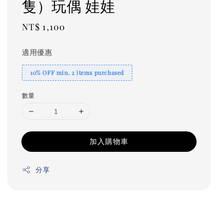
隻）玩偶 娃娃
Regular
NT$ 1,100
price
適用優惠
10% OFF min. 2 items purchased
數量
加入購物車
分享