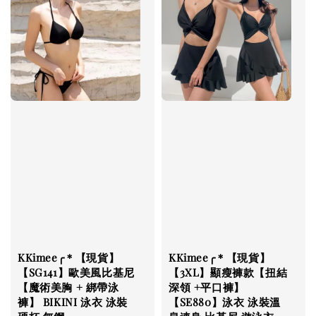
KKimee╭＊【現貨】
KKimee╭＊【現貨】
【SG141】歐美風比基尼
【3XL】顯瘦褲款【扭結
【魔術美胸 + 綁帶泳
深領 +平口褲】
褲】 BIKINI 泳衣 泳裝
【SE880】泳衣 泳裝溫