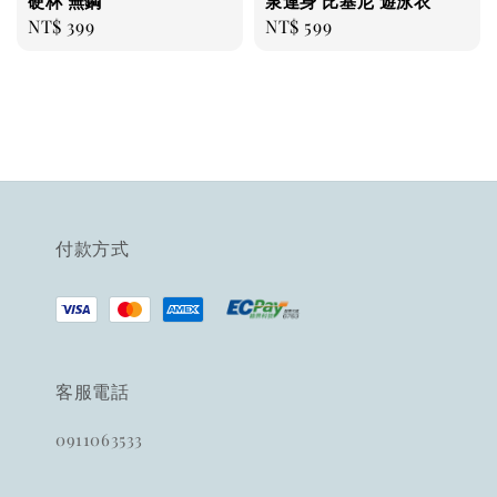
硬杯 無鋼
泉連身 比基尼 遊泳衣
Regular
NT$ 399
Regular
NT$ 599
price
price
付款方式
客服電話
0911063533