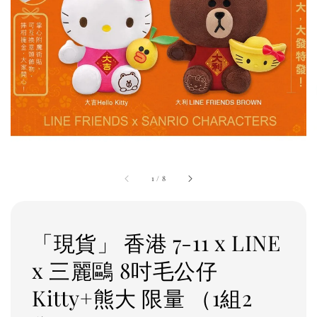
1
/
8
「現貨」 香港 7-11 x LINE
x 三麗鷗 8吋毛公仔
Kitty+熊大 限量 （1組2