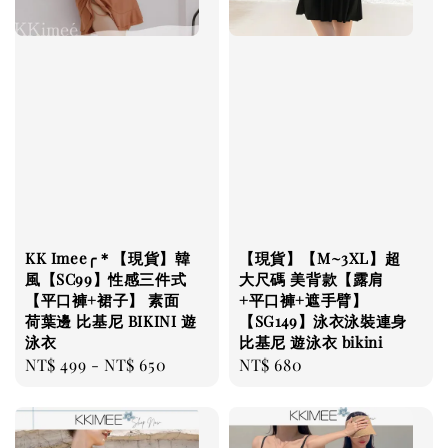
KK Imee╭＊【現貨】韓
【現貨】【M~3XL】超
風【SC99】性感三件式
大尺碼 美背款【露肩
【平口褲+裙子】 素面
+平口褲+遮手臂】
荷葉邊 比基尼 BIKINI 遊
【SG149】泳衣泳裝連身
泳衣
比基尼 遊泳衣 bikini
Regular
NT$ 499
-
NT$ 650
Regular
NT$ 680
price
price