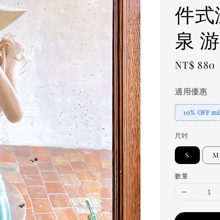
件式泳
泉 游
Regular
NT$ 880
price
適用優惠
10% OFF min
尺吋
S
M
數量