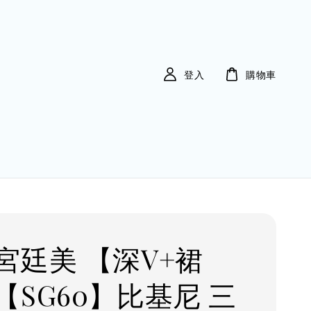
登入
購物車
宮廷美 【深V+裙
【SG60】比基尼 三