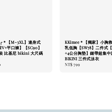
ee╭＊【M~3XL】連身式
KKimee＊【獨家】小胸
V+平口褲】【SC90】
乳低胸【SW78】二件式
 比基尼 bikini 大尺碼
+4公分胸墊】鏈帶超集中
BIKINI 三件式泳衣
0
Regular
NT$ 799
price