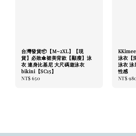
台灣發貨📦【M~2XL】【現
KKim
貨】必敗傘裙美背款【顯瘦】泳
泳衣【深
衣 連身比基尼 大尺碼遊泳衣
泳衣 泳裝
bikini【SC15】
性感
Regular
NT$ 650
Regular
NT$ 98
price
price