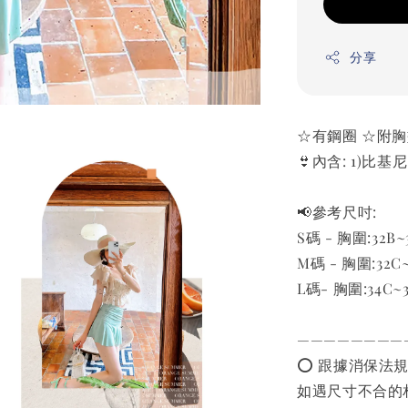
分享
☆有鋼圈 ☆附
👙內含: 1)比基尼
📢參考尺吋:
S碼 - 胸圍:32B~
M碼 - 胸圍:32C~
L碼- 胸圍:34C~3
————————
⭕️ 跟據消保法
如遇尺寸不合的