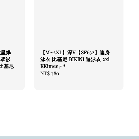
救星爆
【M~2XL】深V【SF632】連身
【罩衫
泳衣 比基尼 BIKINI 遊泳衣 2xl
比基尼
KKimee╭＊
Regular
NT$ 780
price