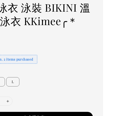
衣 泳裝 BIKINI 溫
泳衣 KKimee╭＊
. 2 items purchased
L