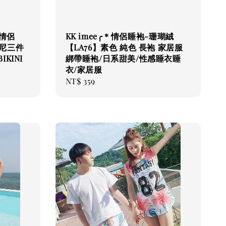
【情侶
KK imee╭＊情侶睡袍-珊瑚絨
基尼三件
【LA76】素色 純色 長袍 家居服
KINI
綁帶睡袍/日系甜美/性感睡衣睡
衣/家居服
Regular
NT$ 359
price