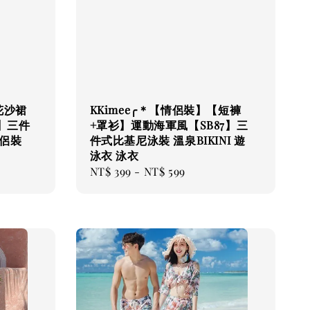
印花沙裙
KKimee╭＊【情侶裝】【短褲
】三件
+罩衫】運動海軍風【SB87】三
侶裝
件式比基尼泳裝 溫泉BIKINI 遊
泳衣 泳衣
Regular
NT$ 399
-
NT$ 599
price